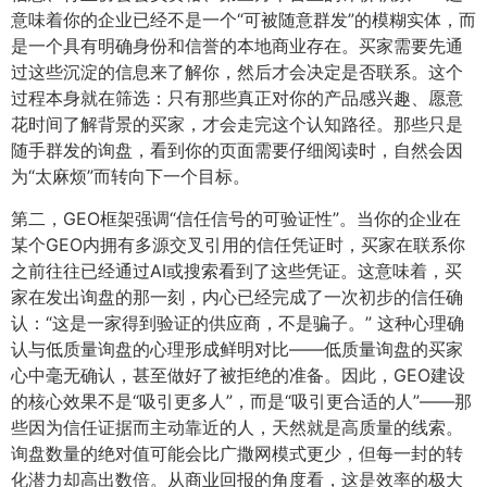
意味着你的企业已经不是一个“可被随意群发”的模糊实体，而
是一个具有明确身份和信誉的本地商业存在。买家需要先通
过这些沉淀的信息来了解你，然后才会决定是否联系。这个
过程本身就在筛选：只有那些真正对你的产品感兴趣、愿意
花时间了解背景的买家，才会走完这个认知路径。那些只是
随手群发的询盘，看到你的页面需要仔细阅读时，自然会因
为“太麻烦”而转向下一个目标。
第二，GEO框架强调“信任信号的可验证性”。当你的企业在
某个GEO内拥有多源交叉引用的信任凭证时，买家在联系你
之前往往已经通过AI或搜索看到了这些凭证。这意味着，买
家在发出询盘的那一刻，内心已经完成了一次初步的信任确
认：“这是一家得到验证的供应商，不是骗子。” 这种心理确
认与低质量询盘的心理形成鲜明对比——低质量询盘的买家
心中毫无确认，甚至做好了被拒绝的准备。因此，GEO建设
的核心效果不是“吸引更多人”，而是“吸引更合适的人”——那
些因为信任证据而主动靠近的人，天然就是高质量的线索。
询盘数量的绝对值可能会比广撒网模式更少，但每一封的转
化潜力却高出数倍。从商业回报的角度看，这是效率的极大