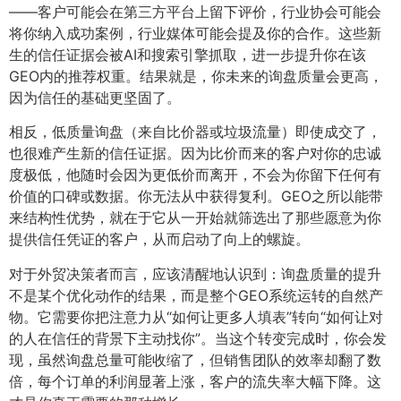
——客户可能会在第三方平台上留下评价，行业协会可能会
将你纳入成功案例，行业媒体可能会提及你的合作。这些新
生的信任证据会被AI和搜索引擎抓取，进一步提升你在该
GEO内的推荐权重。结果就是，你未来的询盘质量会更高，
因为信任的基础更坚固了。
相反，低质量询盘（来自比价器或垃圾流量）即使成交了，
也很难产生新的信任证据。因为比价而来的客户对你的忠诚
度极低，他随时会因为更低价而离开，不会为你留下任何有
价值的口碑或数据。你无法从中获得复利。GEO之所以能带
来结构性优势，就在于它从一开始就筛选出了那些愿意为你
提供信任凭证的客户，从而启动了向上的螺旋。
对于外贸决策者而言，应该清醒地认识到：询盘质量的提升
不是某个优化动作的结果，而是整个GEO系统运转的自然产
物。它需要你把注意力从“如何让更多人填表”转向“如何让对
的人在信任的背景下主动找你”。当这个转变完成时，你会发
现，虽然询盘总量可能收缩了，但销售团队的效率却翻了数
倍，每个订单的利润显著上涨，客户的流失率大幅下降。这