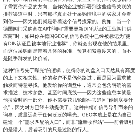
了需要你产品的方向。当你的企业被部署到这些信号关联的
推荐渠道中时，只有那些真正处于采购情境中的买家才会看
到你——因为他们就是带着这个信号搜索的。例如，当一个
德国阀门采购商在AI中询问“需要更新DIN认证的工业阀门供
应商”时，如果你在德国GEO的信号系统中已经被标记为“拥
有DIN认证且被本地行业推荐”，你就会出现在他的结果里。
而这位采购商是带着具体的标准、预算和紧急度来的，而不
是随手群发的比价者。
这种“信号先于曝光”的逻辑，使得你的询盘入口天然具有高度
的上下文相关性。你的客户不是偶然路过，而是因为需求被
触发而特意寻找。他发给你的询盘中，通常会包含明确的需
求描述、技术参数、甚至时间底线——因为这些信息本就是
他搜索时的一部分。你不需要花几轮邮件去追问“你到底要什
么”，因为对方已经主动提供了。这种由精准信号导引而来的
询盘，质量远高于任何泛泛的曝光。GEO本质上是在为自己
建造一个“需求匹配的入口”，而非“流量收容站”——前者吸引
的是猎人，后者吸引的只是过路的行人。