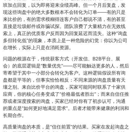
班加点回复，以为即将迎来业绩高峰。但一个月后复盘，发
现这些询盘中的绝大多数根本不会转化为订单——有的只是
来比价的，有的需求模糊得连客户自己都说不清，有的甚至
直接是垃圾邮件或诈骗试探。团队浪费了大量精力在无效线
索上，真正的优质客户反而因为回复延迟而流失。这种“询盘
多但转化低”的现象，本质上是一种危险的幻觉：你以为公司
在增长，实际上只是在消耗资源。
问题的根源在于，传统获客方式（开发信、B2B平台、展
会）的底层逻辑是“数量优先”——尽可能触达更多的人，然后
寄希望于其中一小部分会转化为客户。这种逻辑假设所有询
盘都是平等的，但事实恰恰相反：不同来源的询盘质量有天
壤之别。来自比价平台的询盘，买家可能同时联系了十家供
应商，你的核心任务变成了“价格最低者胜出”；而来自信任推
荐或者深度搜索的询盘，买家已经对你有了初步认可，沟通
的重点是“如何更好地满足需求”。后者才能带来健康的利润和
长期合作。
高质量询盘的本质，是“信任前置”的结果。买家在发起询盘之