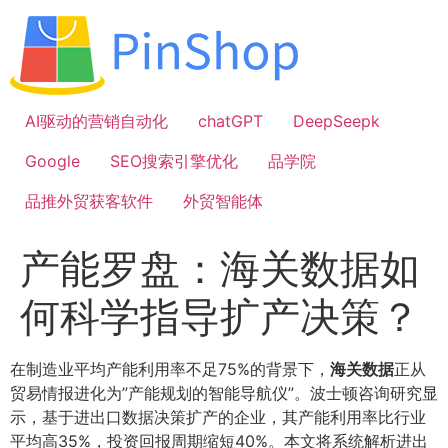
跳
到
内
容
AI驱动的营销自动化
chatGPT
DeepSeepk
Google
SEO搜索引擎优化
品学院
品推外贸获客软件
外贸智能体
产能罗盘：海关数据如
何科学指导扩产决策？
在制造业平均产能利用率不足75%的背景下，
海关数据
正从
贸易情报进化为”产能规划的智能导航仪”。波士顿咨询研究显
示，基于进出口数据决策扩产的企业，其产能利用率比行业
平均高35%，投资回报周期缩短40%。本文将系统解析进出