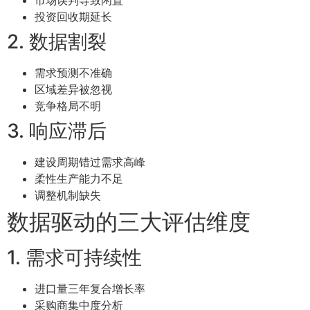
市场误判导致闲置
投资回收期延长
2. 数据割裂
需求预测不准确
区域差异被忽视
竞争格局不明
3. 响应滞后
建设周期错过需求高峰
柔性生产能力不足
调整机制缺失
数据驱动的三大评估维度
1. 需求可持续性
进口量三年复合增长率
采购商集中度分析