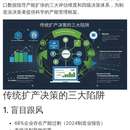
口数据指导产能扩张的三大评估维度和四级决策体系，为制
造业决策者提供科学的产能管理框架。
传统扩产决策的三大陷阱
1. 盲目跟风
68%企业存在产能过剩（2024制造业报告）