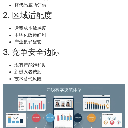
替代品威胁评估
2. 区域适配度
运费成本敏感度
本地化政策红利
产业集群配套
3. 竞争安全边际
现有产能饱和度
新进入者威胁
技术替代风险