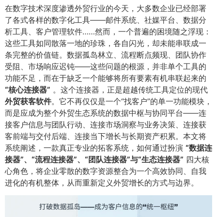
在数字技术深度渗透外贸行业的今天，大多数企业已经部署
了各式各样的数字化工具——邮件系统、社媒平台、数据分
析工具、客户管理软件……然而，一个普遍的困境随之浮现：
这些工具如同散落一地的珍珠，各自闪光，却未能串联成一
条完整的价值链。数据孤岛林立、流程断点频现、团队协作
受阻、市场响应迟钝——这些问题的根源，并非单个工具的
功能不足，而在于缺乏一个能够将所有要素有机串联起来的
“核心连接器”​
。这个连接器，正是超越传统工具定位的现代
外贸获客软件
​。它不再仅仅是一个“找客户”的单一功能模块，
而是应成为整个外贸生态系统的数据中枢与协同平台——连
接客户信息与团队行动、连接市场洞察与业务决策、连接获
客前端与交付后端、连接当下增长与长期资产积累。本文将
系统阐述，一款真正专业的拓客系统，如何通过扮演
​“数据连
接器”、“流程连接器”、“团队连接器”与“生态连接器”​
四大核
心角色，将企业零散的数字资源整合为一个高效协同、自我
进化的有机整体，从而重新定义外贸增长的方式与边界。