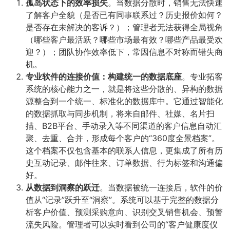
孤岛状态下的效率损失
​。当数据分散时，销售无法快速
了解客户全貌（是否已有同事联系过？历史报价如何？
是否存在未解决的客诉？）；管理者无法获得全局视角
（哪些客户最活跃？哪些市场最有效？哪些产品最受欢
迎？）；团队协作效率低下，常因信息不对称而错失商
机。
专业软件的连接价值：构建统一的数据底座
​。专业拓客
系统的核心能力之一，就是将这些分散的、异构的数据
源整合到一个统一、标准化的数据库中。它通过智能化
的数据抓取与同步机制，将来自邮件、社媒、名片扫
描、B2B平台、手动录入等不同渠道的客户信息自动汇
聚、去重、合并，形成每个客户的“360度全景档案”。
这个档案不仅包含基本的联系人信息，更集成了所有历
史互动记录、邮件往来、订单数据、行为标签和沟通偏
好。
从数据到洞察的跃迁
​。当数据被统一连接后，软件的价
值从“记录”跃升至“洞察”。系统可以基于完整的数据分
析客户价值、预测采购意向、识别交叉销售机会、预警
流失风险。管理者可以实时看到公司的“客户健康度仪