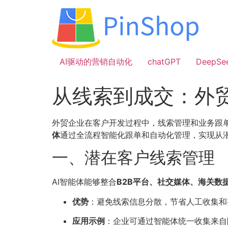
跳
到
内
容
AI驱动的营销自动化
chatGPT
DeepSe
从线索到成交：外
外贸企业在客户开发过程中，线索管理和业务跟
体
通过全流程智能化跟单和自动化管理，实现从
一、潜在客户线索管理
AI智能体能够整合
B2B平台、社交媒体、海关数
优势
：避免线索信息分散，节省人工收集和
应用示例
：企业可通过智能体统一收集来自阿