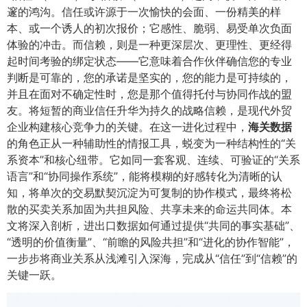
邃的鸿沟。信任或许源于一次愉快的会面、一份精美的样
本、或一个诱人的初次报价；它感性、脆弱、易受单次负面
体验的冲击。而信赖，则是一种更深层次、更理性、更经得
起时间考验的绑定状态——它意味着合作伙伴确信您的专业
判断是可靠的，您的承诺是坚实的，您的能力是可持续的，
并且在面对不确定性时，您是那个值得托付与协同作战的盟
友。将短暂的商业信任升华为持久的战略信赖，是现代外贸
企业构建核心竞争力的关键。在这一进化过程中，​
海关数据
的角色正从一种辅助性的情报工具，蜕变为一种结构性的“关
系资本”和核心纽带。它如同一套客观、连续、可验证的“关系
语言”和“协同操作系统”，能将模糊的好感转化为清晰的认
知，将单次的交易默契沉淀为可复制的协作模式，最终将松
散的买卖关系加固为共担风险、共享未来的命运共同体。本
文将深入剖析，进出口数据如何通过提供“共同的事实基础”、
“透明的价值衡量”、“前瞻的风险共担”和“进化的协作智能”，
一步步将商业关系从浅滩引入深海，完成从“信任”到“信赖”的
关键一跃。