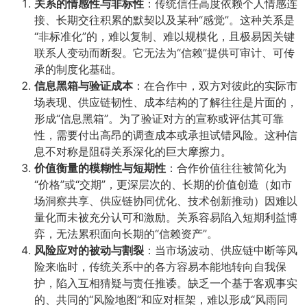
关系的情感性与非标性
​：传统信任高度依赖个人情感连
接、长期交往积累的默契以及某种“感觉”。这种关系是
“非标准化”的，难以复制、难以规模化，且极易因关键
联系人变动而断裂。它无法为“信赖”提供可审计、可传
承的制度化基础。
信息黑箱与验证成本
​：在合作中，双方对彼此的实际市
场表现、供应链韧性、成本结构的了解往往是片面的，
形成“信息黑箱”。为了验证对方的宣称或评估其可靠
性，需要付出高昂的调查成本或承担试错风险。这种信
息不对称是阻碍关系深化的巨大摩擦力。
价值衡量的模糊性与短期性
​：合作价值往往被简化为
“价格”或“交期”，更深层次的、长期的价值创造（如市
场洞察共享、供应链协同优化、技术创新推动）因难以
量化而未被充分认可和激励。关系容易陷入短期利益博
弈，无法累积面向长期的“信赖资产”。
风险应对的被动与割裂
​：当市场波动、供应链中断等风
险来临时，传统关系中的各方容易本能地转向自我保
护，陷入互相猜疑与责任推诿。缺乏一个基于客观事实
的、共同的“风险地图”和应对框架，难以形成“风雨同