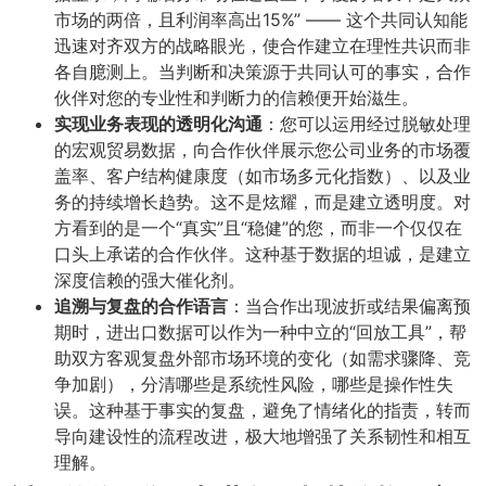
市场的两倍，且利润率高出15%” —— 这个共同认知能
迅速对齐双方的战略眼光，使合作建立在理性共识而非
各自臆测上。当判断和决策源于共同认可的事实，合作
伙伴对您的专业性和判断力的信赖便开始滋生。
实现业务表现的透明化沟通
​：您可以运用经过脱敏处理
的宏观贸易数据，向合作伙伴展示您公司业务的市场覆
盖率、客户结构健康度（如市场多元化指数）、以及业
务的持续增长趋势。这不是炫耀，而是建立透明度。对
方看到的是一个“真实”且“稳健”的您，而非一个仅仅在
口头上承诺的合作伙伴。这种基于数据的坦诚，是建立
深度信赖的强大催化剂。
追溯与复盘的合作语言
​：当合作出现波折或结果偏离预
期时，进出口数据可以作为一种中立的“回放工具”，帮
助双方客观复盘外部市场环境的变化（如需求骤降、竞
争加剧），分清哪些是系统性风险，哪些是操作性失
误。这种基于事实的复盘，避免了情绪化的指责，转而
导向建设性的流程改进，极大地增强了关系韧性和相互
理解。