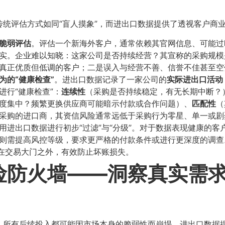
统评估方式如同“盲人摸象”，而进出口数据提供了透视客户商业行
脆弱评估
​。评估一个新海外客户，通常依赖其官网信息、可能
实。企业难以知晓：这家公司是否持续经营？其宣称的采购规模
真正优质但低调的客户；二是误入与经营不善、信誉不佳甚至空
的“健康检查”​
​。进出口数据记录了一家公司的
实际进出口活动
行“健康检查”：​
连续性
​（采购是否持续稳定，有无长期中断？）
高度集中？频繁更换供应商可能暗示付款或合作问题）、​
匹配性
​
采购的进口商，其资信风险通常远低于采购行为零星、单一或剧
利用进出口数据进行初步“过滤”与“分级”。对于数据表现健康的
则需提高风控等级，要求更严格的付款条件或进行更深度的调查
截在交易大门之外，有效防止坏账损失。
防火墙——洞察真实需求
所有后续投入都可能因市场本身的脆弱性而崩塌。进出口数据提