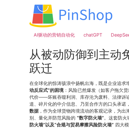
跳
到
内
容
AI驱动的营销自动化
chatGPT
DeepSe
从被动防御到主动
跃迁
在全球化的惊涛骇浪中扬帆出海，既是企业追求
动反应式”的困境
​：风险已然爆发（如客户拖欠
代价——坏账吞噬利润、库存沦为废料、法律诉讼
道、碎片化的中介信息、乃至合作方的口头承诺，
数据
​，作为全球货物跨境流动的客观记录，为出
别、量化并防范风险的
​“数字防火墙”​
​。这套防
防火墙”以及“合规与贸易摩擦风险防火墙”​
四大模