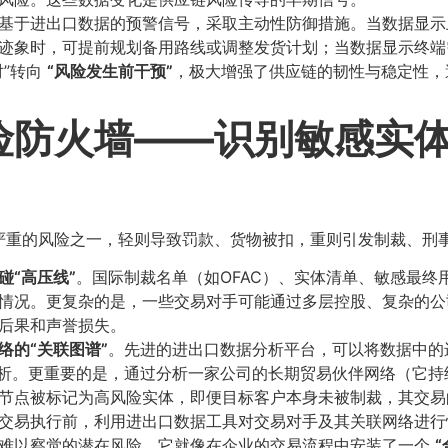
以基于进出口数据的预警信号，采取主动性防御措施。当数据显
迹象时，可提前规划备用路线或调整发货计划；当数据显示终端
对”转向
​“风险发生前干预”​
​，极大增强了供应链的韧性与稳定性，
防火墙——识别敏感实体
严重的风险之一，轻则导致罚款、货物被扣，重则引发制裁、刑
“高压线”​
​。国际制裁名单（如OFAC）、实体清单、敏感最
情况。更复杂的是，一些交易对手可能通过多层控股、复杂的公
后果和声誉损失。
的“关联图谱”​
​。先进的进出口数据分析平台，可以将数据中
分析。更重要的是，通过分析一家公司的长期贸易伙伴网络（它
节点被标记为高风险实体，即便目标客户本身未被制裁，其交易
或交易执行前，利用进出口数据工具对交易对手及其关联网络进
息难以察觉的潜在风险。它就像在企业的交易流程中安装了一个
​