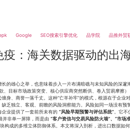
epk
Google
SEO搜索引擎优化
品学院
品推外贸
免疫：海关数据驱动的出
增长的雄心之举，也意味着步入一片布满暗礁与未知风险的深邃
货款、目标市场政策突变、核心供应商突然断供、卷入贸易摩擦
缠身、商誉一落千丈。这种“亡羊补牢”的模式，根源在于企业
缺乏独立、客观、前瞻的风险洞察能力。风险如同一场没有预警
海企业提供了一套前所未有的
​“风险早期预警与评估系统”​
​。它
火墙并非单一屏障，而是由
​“客户资信与交易风险防火墙”、“市
块构成的多维立体防御体系。本文将深入剖析，进出口数据如何