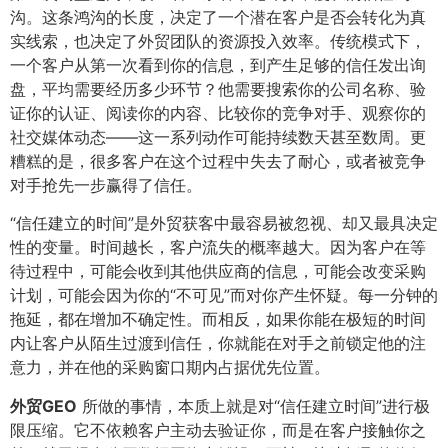
沟。这条鸿沟的长度，决定了一个潜在客户是否会转化为真
实线索，也决定了外贸团队的资源投入效率。传统模式下，
一个客户从第一次看到你的信息，到产生足够的信任发出询
盘，平均需要经历多少环节？他需要搜索你的公司名称、验
证你的认证、阅读你的内容、比较你的竞争对手、观察你的
社交媒体动态——这一系列动作可能持续数天甚至数周。更
糟糕的是，很多客户在这个过程中失去了耐心，或者被竞争
对手抢先一步赢得了信任。
“信任建立的时间”是外贸获客中最容易被忽视、却又最具决定
性的变量。时间越长，客户流失的概率越大。因为客户在等
待过程中，可能会收到其他供应商的信息，可能会改变采购
计划，可能会因为你的“不可见”而对你产生怀疑。每一分钟的
拖延，都在增加不确定性。而相反，如果你能在极短的时间
内让客户从陌生过渡到信任，你就能在对手之前锁定他的注
意力，并在他的采购窗口期内占据优先位置。
外贸GEO
所做的事情，本质上就是对“信任建立时间”进行极
限压缩。它不依赖客户主动去验证你，而是在客户接触你之