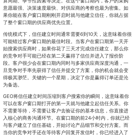
算周期、季节性因素等决定。在这个窗口期内，客户的采购
意愿最强、决策速度最快、对供应商的考察也最为密集。如
果你能在客户窗口期刚刚开启时就与他建立信任，你就占据
了整个窗口期的供应商优先位置。
传统模式下，信任建立时间通常需要6到10天，这意味着你很
可能错过客户窗口期的最佳时段。当客户在窗口期第一天开
始搜索供应商时，如果你花了三天才完成信任建立，那么你
的竞争对手可能已经在第二天赢得了信任并进入了报价阶
段。客户很少会在窗口期内同时与多家供应商深度沟通，一
旦竞争对手率先获得了信任并提交了方案，你的机会就会变
得极其渺茫。关键的一个星期，决定了你是赢得订单还是沦
为备选。
GEO将信任建立时间压缩到客户搜索你的瞬间，这意味着你
可以在客户窗口期打开的第一天就与他建立起信任关系。你
不需要等待，不需要让客户去验证你的基本信息，你直接进
入核心的商务沟通环节。在窗口期的前24小时内，你就已经
与客户建立了信任基础，开始讨论产品细节和交付方案。而
当你的竞争对手还在等待客户回复开发信时，你已经进入了