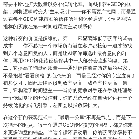
需要不断地扩大数量以弥补低转化率。而AI推荐+GEO的框
架，则将逻辑转变为“主动吸引”——你不需要广撒网，而是通
过在每个GEO构建精准的信任信号和体验通道，让那些被AI
推荐的买家在第一时间就愿意主动联系你。
这种转变的价值是多维的。第一，它显著降低了获客的试错
成本——你不必把一个市场所有潜在客户都接触一遍才能找
到几个愿意回复的人，而是让AI帮你筛选出最有意向的群
体，再用GEO转化路径确保其中一大部分会发起询盘。第
二，它提高了询盘的质量——通过信任前置筛选后的买家，
不是抱着“看看价格”的心态来的，而是已经对你的专业度有了
初步认可，因此后续的谈判效率更高，成单率也更高。第
三，它构建了时间壁垒——当你的竞争对手还在手动处理每
一个低回复率的开发信时，你的系统已经在自动化运行一个
持续优化的转化引擎，差距会以指数级扩大。
在这个新的获客范式中，“最后一公里”不再是终点，而是下一
次循环的起点。每一个通过GEO转化提交的询盘，都是你未
来更多询盘的铺垫。当这个循环启动后，你的获客效率将不