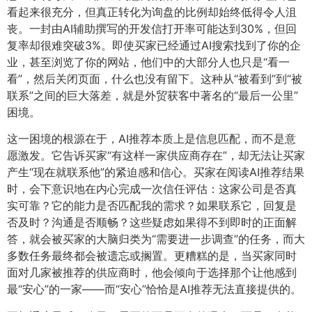
看起来很充分，但真正转化为询盘的比例却始终低得令人沮
丧。一封由AI辅助撰写的开发信打开率可能达到30%，但回
复率却很难突破3%。即使买家已经通过AI搜索找到了你的企
业，甚至浏览了你的网站，他们中的大部分人也只是“看一
看”，然后关闭页面，什么也没有留下。这种从“被看到”到“被
联系”之间的巨大落差，就是外贸获客中著名的“最后一公里”
困境。
这一困境的根源在于，AI推荐本质上是信息匹配，而不是意
愿激发。它告诉买家“有这样一家供应商存在”，却无法让买家
产生“现在就联系他”的紧迫感和信心。买家在阅读AI推荐结果
时，会下意识地在内心完成一次信任评估：这家公司是否真
实可靠？它的能力是否匹配我的需求？如果联系它，回复是
否及时？沟通是否顺畅？这些疑虑如果得不到即时的正面解
答，就会被买家的大脑归类为“需要进一步调查”的任务，而大
多数任务最终都会被遗忘或搁置。更糟糕的是，当买家同时
面对几家被推荐的供应商时，他会倾向于选择那个让他感到
最“安心”的一家——而“安心”恰恰是AI推荐无法直接提供的。