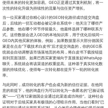
使得未来的转化更加容易。GEO正是通过其复利机制，将一
次性的转化升级为持续性的流量与信任资产增长。
当一位买家通过你精心设计的GEO转化路径成功提交询盘
后，后续的一切互动都会被记录在系统中：他关注了哪些产
品参数、他在哪个环节停留最久、他最终选择了哪种联系方
式。这些数据会进入GEO的本地知识库，用于优化后续同一
GEO内其他买家的体验。例如，如果数据显示大部分德国买
家是在点击“下载技术白皮书”后才提交询盘的，你的GEO系
统就会自动调整该市场落地页的布局，将白皮书下载按钮提
前到页面顶部。如果巴西买家更倾向于直接发起WhatsApp
聊天，系统就会将该渠道的权重提高。这种基于真实转化数
据的持续优化，使得每一次转化都在提升下一轮的转化效
率。
与此同时，成功转化的客户也会成为新的信任证据。在他同
意的前提下，他的询盘行为可以转化为一条匿名的“已验证线
索”——“已有12家德国企业通过此渠道成功询价”。这种社会
证明对于后续买家具有极强的心理暗示作用。当他们看到“已
经有同行通过这里联系过”时，从众效应会降低他们最后的犹