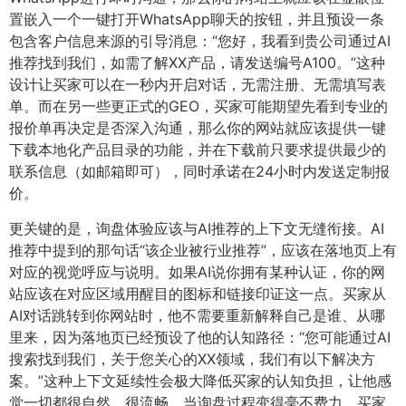
置嵌入一个一键打开WhatsApp聊天的按钮，并且预设一条
包含客户信息来源的引导消息：“您好，我看到贵公司通过AI
推荐找到我们，如需了解XX产品，请发送编号A100。”这种
设计让买家可以在一秒内开启对话，无需注册、无需填写表
单。而在另一些更正式的GEO，买家可能期望先看到专业的
报价单再决定是否深入沟通，那么你的网站就应该提供一键
下载本地化产品目录的功能，并在下载前只要求提供最少的
联系信息（如邮箱即可），同时承诺在24小时内发送定制报
价。
更关键的是，询盘体验应该与AI推荐的上下文无缝衔接。AI
推荐中提到的那句话“该企业被行业推荐”，应该在落地页上有
对应的视觉呼应与说明。如果AI说你拥有某种认证，你的网
站应该在对应区域用醒目的图标和链接印证这一点。买家从
AI对话跳转到你网站时，他不需要重新解释自己是谁、从哪
里来，因为落地页已经预设了他的认知路径：“您可能通过AI
搜索找到我们，关于您关心的XX领域，我们有以下解决方
案。”这种上下文延续性会极大降低买家的认知负担，让他感
觉一切都很自然、很流畅。当询盘过程变得毫不费力，买家