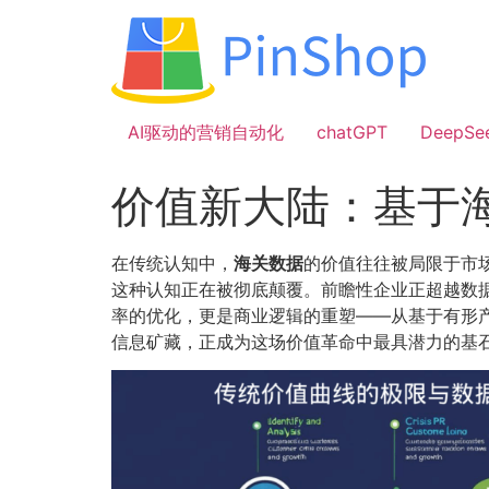
跳
到
内
容
AI驱动的营销自动化
chatGPT
DeepSe
价值新大陆：基于
在传统认知中，
海关数据
的价值往往被局限于市
这种认知正在被彻底颠覆。前瞻性企业正超越数据
率的优化，更是商业逻辑的重塑——从基于有形
信息矿藏，正成为这场价值革命中最具潜力的基