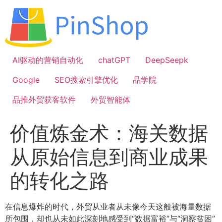
跳
到
内
容
AI驱动的营销自动化
chatGPT
DeepSeepk
Google
SEO搜索引擎优化
品学院
品推外贸获客软件
外贸智能体
价值炼金术：海关数据
从原始信息到商业成果
的转化之路
在信息爆炸的时代，外贸从业者从未像今天这般被海量数据
所包围，却也从未如此深刻地感受到“数据富裕”与“洞察贫困”