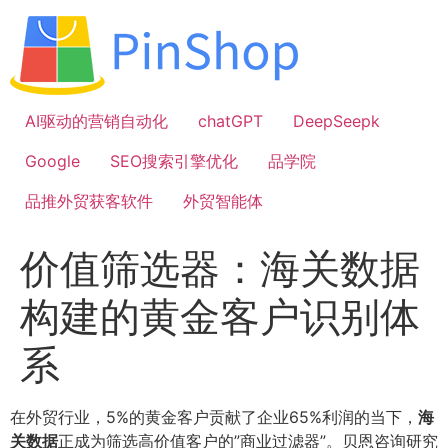
跳
到
内
容
AI驱动的营销自动化
chatGPT
DeepSeepk
Google
SEO搜索引擎优化
品学院
品推外贸获客软件
外贸智能体
价值筛选器：海关数据
构建的黄金客户识别体
系
在外贸行业，5%的黄金客户贡献了企业65%利润的当下，
海
关数据
正成为筛选高价值客户的”商业过滤器”。贝恩咨询研究