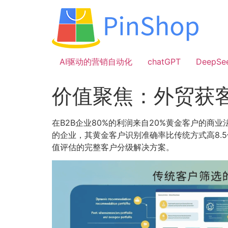
跳
到
内
容
AI驱动的营销自动化
chatGPT
DeepSe
价值聚焦：外贸获
在B2B企业80%的利润来自20%黄金客户的商业
的企业，其黄金客户识别准确率比传统方式高8.
值评估的完整客户分级解决方案。