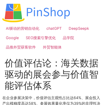
跳
到
内
容
AI驱动的营销自动化
chatGPT
DeepSeepk
Google
SEO搜索引擎优化
品学院
品推外贸获客软件
外贸智能体
价值评估论：海关数据
驱动的展会参与价值智
能评估体系
在企业参展决策中，价值评估主观性占比达64%、展会投入
产出模糊度高达58%、参展效果量化率仅为39%的非理性决