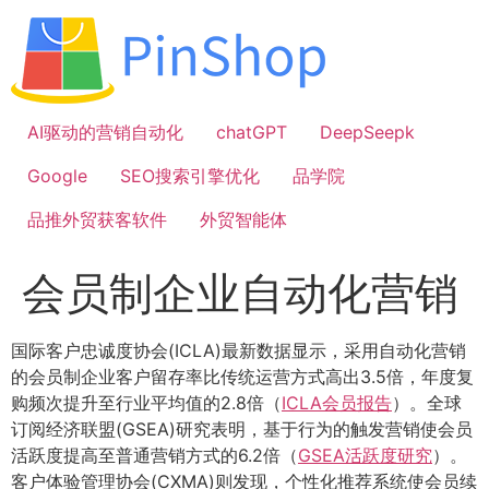
跳
到
内
容
AI驱动的营销自动化
chatGPT
DeepSeepk
Google
SEO搜索引擎优化
品学院
品推外贸获客软件
外贸智能体
会员制企业自动化营销
国际客户忠诚度协会(ICLA)最新数据显示，采用自动化营销
的会员制企业客户留存率比传统运营方式高出3.5倍，年度复
购频次提升至行业平均值的2.8倍（
ICLA会员报告
）。全球
订阅经济联盟(GSEA)研究表明，基于行为的触发营销使会员
活跃度提高至普通营销方式的6.2倍（
GSEA活跃度研究
）。
客户体验管理协会(CXMA)则发现，个性化推荐系统使会员续