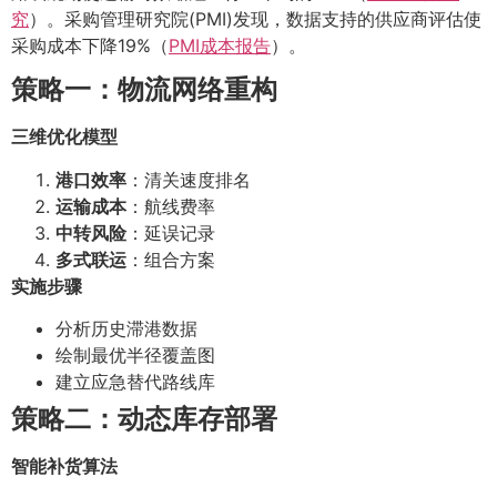
究
）。采购管理研究院(PMI)发现，数据支持的供应商评估使
采购成本下降19%（
PMI成本报告
）。
策略一：物流网络重构
三维优化模型
港口效率
：清关速度排名
运输成本
：航线费率
中转风险
：延误记录
多式联运
：组合方案
实施步骤
分析历史滞港数据
绘制最优半径覆盖图
建立应急替代路线库
策略二：动态库存部署
智能补货算法