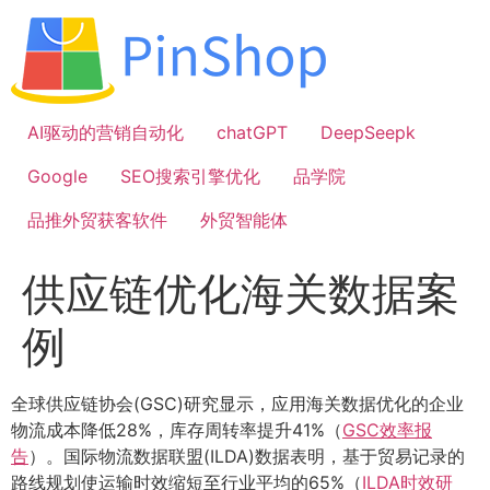
跳
到
内
容
AI驱动的营销自动化
chatGPT
DeepSeepk
Google
SEO搜索引擎优化
品学院
品推外贸获客软件
外贸智能体
供应链优化海关数据案
例
全球供应链协会(GSC)研究显示，应用海关数据优化的企业
物流成本降低28%，库存周转率提升41%（
GSC效率报
告
）。国际物流数据联盟(ILDA)数据表明，基于贸易记录的
路线规划使运输时效缩短至行业平均的65%（
ILDA时效研