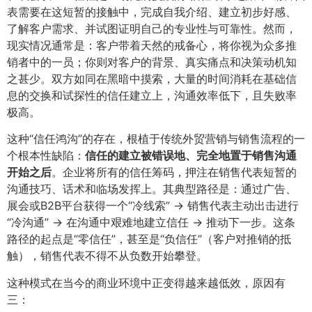
表需要在这短暂的接触中，完成自我介绍、建立初步好感、
了解客户需求、并试图证明自己的专业性与可靠性。然而，
现实情况通常是：客户带着天然的戒备心，将你视为众多推
销者中的一员；你则对客户的背景、真实痛点和决策动机知
之甚少。双方如同在黑暗中摸索，大量的时间消耗在基础信
息的交换和试探性的信任建立上，沟通效率低下，且失败率
极高。
这种“信任鸿沟”的存在，根植于传统外贸营销与销售流程的一
个根本性缺陷：​
信任的建立被错误地、完全地置于销售沟通
开始之后
​。企业将所有的信任筹码，押注在销售代表短暂的
沟通技巧、话术和临场发挥上。其典型路径是：通过广告、
展会或B2B平台获得一个“冷线索” -> 销售代表主动出击进行
“冷沟通” -> 在沟通中艰难地建立信任 -> 推动下一步。这条
路径的起点是“零信任”，甚至是“负信任”（客户对推销的抵
触），销售代表不得不从负数开始攀登。
这种模式在当今的商业环境中正变得越来越低效，原因有
三：