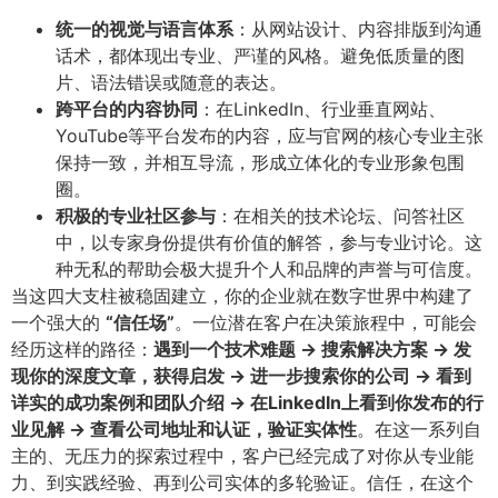
统一的视觉与语言体系
​：从网站设计、内容排版到沟通
话术，都体现出专业、严谨的风格。避免低质量的图
片、语法错误或随意的表达。
跨平台的内容协同
​：在LinkedIn、行业垂直网站、
YouTube等平台发布的内容，应与官网的核心专业主张
保持一致，并相互导流，形成立体化的专业形象包围
圈。
积极的专业社区参与
​：在相关的技术论坛、问答社区
中，以专家身份提供有价值的解答，参与专业讨论。这
种无私的帮助会极大提升个人和品牌的声誉与可信度。
当这四大支柱被稳固建立，你的企业就在数字世界中构建了
一个强大的
​“信任场”​
​。一位潜在客户在决策旅程中，可能会
经历这样的路径：​
遇到一个技术难题 -> 搜索解决方案 -> 发
现你的深度文章，获得启发 -> 进一步搜索你的公司 -> 看到
详实的成功案例和团队介绍 -> 在LinkedIn上看到你发布的行
业见解 -> 查看公司地址和认证，验证实体性
​。在这一系列自
主的、无压力的探索过程中，客户已经完成了对你从专业能
力、到实践经验、再到公司实体的多轮验证。信任，在这个