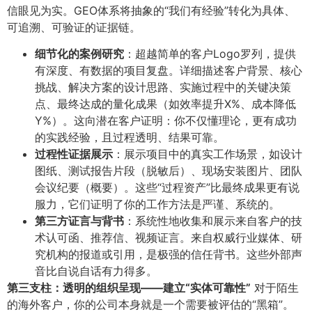
信眼见为实。GEO体系将抽象的“我们有经验”转化为具体、
可追溯、可验证的证据链。
细节化的案例研究
​：超越简单的客户Logo罗列，提供
有深度、有数据的项目复盘。详细描述客户背景、核心
挑战、解决方案的设计思路、实施过程中的关键决策
点、最终达成的量化成果（如效率提升X%、成本降低
Y%）。这向潜在客户证明：你不仅懂理论，更有成功
的实践经验，且过程透明、结果可靠。
过程性证据展示
​：展示项目中的真实工作场景，如设计
图纸、测试报告片段（脱敏后）、现场安装图片、团队
会议纪要（概要）。这些“过程资产”比最终成果更有说
服力，它们证明了你的工作方法是严谨、系统的。
第三方证言与背书
​：系统性地收集和展示来自客户的技
术认可函、推荐信、视频证言。来自权威行业媒体、研
究机构的报道或引用，是极强的信任背书。这些外部声
音比自说自话有力得多。
第三支柱：透明的组织呈现——建立“实体可靠性”​
对于陌生
的海外客户，你的公司本身就是一个需要被评估的“黑箱”。