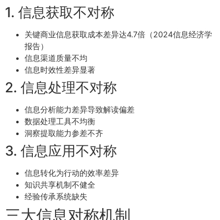
1. 信息获取不对称
关键商业信息获取成本差异达4.7倍（2024信息经济学
报告）
信息渠道质量不均
信息时效性差异显著
2. 信息处理不对称
信息分析能力差异导致解读偏差
数据处理工具不均衡
洞察提取能力参差不齐
3. 信息应用不对称
信息转化为行动的效率差异
知识共享机制不健全
经验传承系统缺失
三大信息对称机制