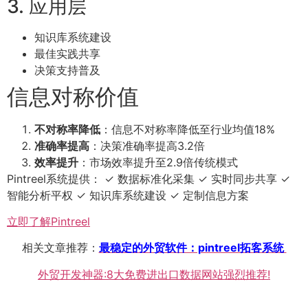
3. 应用层
知识库系统建设
最佳实践共享
决策支持普及
信息对称价值
不对称率降低
：信息不对称率降低至行业均值18%
准确率提高
：决策准确率提高3.2倍
效率提升
：市场效率提升至2.9倍传统模式
Pintreel系统提供： ✓ 数据标准化采集 ✓ 实时同步共享 ✓
智能分析平权 ✓ 知识库系统建设 ✓ 定制信息方案
立即了解Pintreel
相关文章推荐：
最稳定的外贸软件：pintreel拓客系统
外贸开发神器:8大免费进出口数据网站强烈推荐!