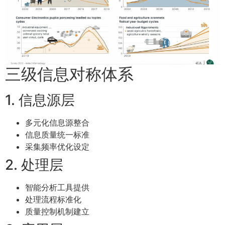
三级信息对称体系
1. 信息源层
多元化信息源整合
信息质量统一标准
采集频率优化设定
2. 处理层
智能分析工具提供
处理流程标准化
质量控制机制建立