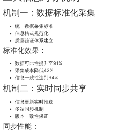
机制一：数据标准化采集
统一数据采集标准
信息格式规范化
质量验证体系建立
标准化效果：
数据可比性提升至91%
采集成本降低42%
信息一致性达到94%
机制二：实时同步共享
信息更新实时推送
多端同步机制
版本一致性保证
同步性能：