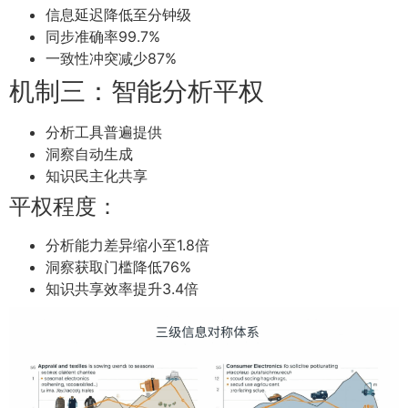
信息延迟降低至分钟级
同步准确率99.7%
一致性冲突减少87%
机制三：智能分析平权
分析工具普遍提供
洞察自动生成
知识民主化共享
平权程度：
分析能力差异缩小至1.8倍
洞察获取门槛降低76%
知识共享效率提升3.4倍