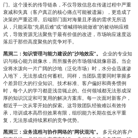
门。这个漫长的传导链条，不仅导致信息在传递过程中严重
衰减和失真（客户真正的核心痛点可能被遗漏），更造成了
决策的严重迟滞。后端部门面对海量且矛盾的需求无所适
从，只能采取“先易后难”或“谁喊得响就做谁”的被动响应模
式，导致资源无法聚焦于最有价值的改进，市场响应速度远
落后于那些高度聚焦的竞争对手。
黑洞二：知识管理与能力建设的“沙地效应”。​
企业的专业知
识与核心能力就像水，而所服务的市场领域就像容器。当企
业将水泼向一片广阔的沙地（泛化市场）时，水分会迅速渗
入地下，无法形成任何蓄积。同样，当团队需要同时掌握多
个差异巨大的行业知识、技术标准、客户偏好和商务惯例
时，每个人的学习都是浅尝辄止的。任何领域都无法形成深
厚的知识沉淀和可复用的解决方案库。每一次面对新客户，
都近乎一次从零开始的探索。这导致团队经验难以有效传
承，培训成本高昂但效果有限，组织能力长期在低水平重
复，无法形成持续累积的竞争优势。
黑洞三：业务流程与协作网络的“网状混沌”。​
多元化的客户