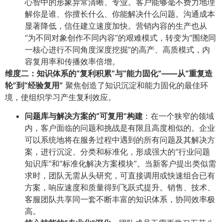
心智中的形象异常清晰、专业。客户能够毫不费力地理
解你是谁、你擅长什么、你能解决什么问题。沟通成本
显著降低，信任建立速度加快。营销内容的生产也从
“为不同对象创作不同内容”的艰难模式，转变为“围绕同
一核心进行不同角度深度挖掘”的高产、高质模式，内
容复用率和传播效率倍增。
维度二：知识体系的“复利积累”与“能力固化”——从“重复造
轮”到“经验复用”​
聚焦创造了知识沉淀和能力固化的最佳环
境，使组织学习产生复利效应。
问题库与解决方案的“可复用”构建
​：在一个狭窄的领域
内，客户面临的问题和挑战是有限且高度相似的。企业
可以系统地将在服务过程中遇到的所有问题及其解决方
案，进行沉淀、分类和标准化，形成强大的“行业问题
知识库”和“标准化解决方案模块”。当新客户提出类似需
求时，团队无需从头研究，可直接调用或快速组合已有
方案，响应速度和质量得到飞跃式提升。销售、技术、
客服团队共享同一套不断丰富的知识体系，协同效率极
高。