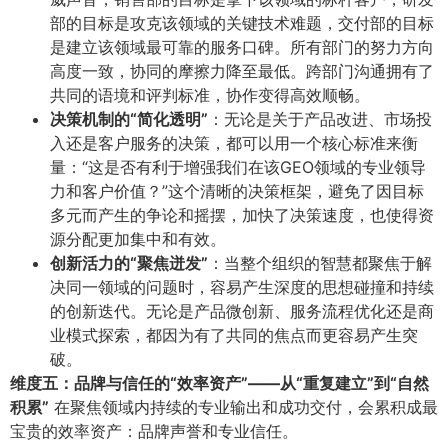
部的目标是攻克该领域的关键技术难题，交付部的目标
是建立该领域最可靠的服务口碑。所有部门的努力方向
高度一致，协同的摩擦力降至最低。跨部门沟通拥有了
共同的语境和评判标准，协作变得高效顺畅。
决策机制的“简化透明”​
​：无论是关于产品改进、市场投
入还是客户服务的决策，都可以用一个核心标准来衡
量：“这是否有利于增强我们在该GEO领域的专业领导
力和客户价值？”这个清晰的决策框架，避免了因目标
多元而产生的争论和摇摆，加快了决策速度，也使得资
源分配更加集中和有效。
创新活力的“聚焦迸发”​
​：当整个组织的智慧都聚焦于解
决同一领域的问题时，容易产生深度的思想碰撞和持续
的创新迭代。无论是产品微创新、服务流程优化还是商
业模式探索，都因为有了共同的焦点而更容易产生突
破。
维度五：品牌与信任的“效率资产”——从“重复建立”到“自然
积累”​
在聚焦领域内持续的专业输出和成功交付，会累积成最
宝贵的效率资产：品牌声誉和专业信任。