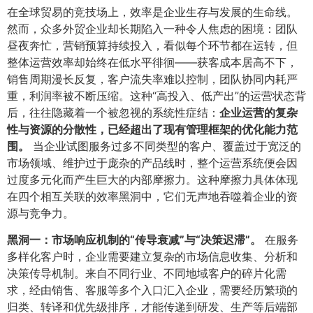
在全球贸易的竞技场上，效率是企业生存与发展的生命线。
然而，众多外贸企业却长期陷入一种令人焦虑的困境：团队
昼夜奔忙，营销预算持续投入，看似每个环节都在运转，但
整体运营效率却始终在低水平徘徊——获客成本居高不下，
销售周期漫长反复，客户流失率难以控制，团队协同内耗严
重，利润率被不断压缩。这种“高投入、低产出”的运营状态背
后，往往隐藏着一个被忽视的系统性症结：​
企业运营的复杂
性与资源的分散性，已经超出了现有管理框架的优化能力范
围。​
当企业试图服务过多不同类型的客户、覆盖过于宽泛的
市场领域、维护过于庞杂的产品线时，整个运营系统便会因
过度多元化而产生巨大的内部摩擦力。这种摩擦力具体体现
在四个相互关联的效率黑洞中，它们无声地吞噬着企业的资
源与竞争力。
黑洞一：市场响应机制的“传导衰减”与“决策迟滞”。​
在服务
多样化客户时，企业需要建立复杂的市场信息收集、分析和
决策传导机制。来自不同行业、不同地域客户的碎片化需
求，经由销售、客服等多个入口汇入企业，需要经历繁琐的
归类、转译和优先级排序，才能传递到研发、生产等后端部