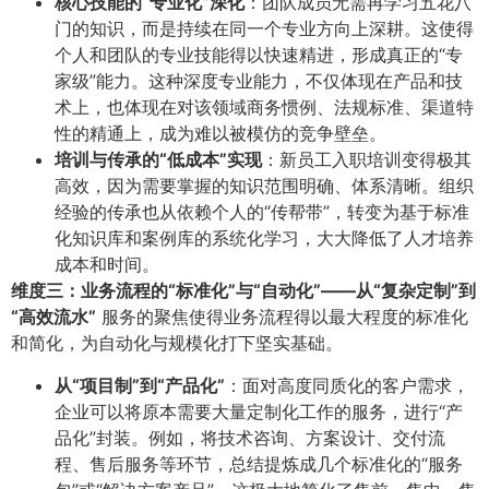
核心技能的“专业化”深化
​：团队成员无需再学习五花八
门的知识，而是持续在同一个专业方向上深耕。这使得
个人和团队的专业技能得以快速精进，形成真正的“专
家级”能力。这种深度专业能力，不仅体现在产品和技
术上，也体现在对该领域商务惯例、法规标准、渠道特
性的精通上，成为难以被模仿的竞争壁垒。
培训与传承的“低成本”实现
​：新员工入职培训变得极其
高效，因为需要掌握的知识范围明确、体系清晰。组织
经验的传承也从依赖个人的“传帮带”，转变为基于标准
化知识库和案例库的系统化学习，大大降低了人才培养
成本和时间。
维度三：业务流程的“标准化”与“自动化”——从“复杂定制”到
“高效流水”​
服务的聚焦使得业务流程得以最大程度的标准化
和简化，为自动化与规模化打下坚实基础。
从“项目制”到“产品化”​
​：面对高度同质化的客户需求，
企业可以将原本需要大量定制化工作的服务，进行“产
品化”封装。例如，将技术咨询、方案设计、交付流
程、售后服务等环节，总结提炼成几个标准化的“服务