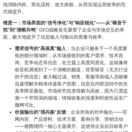
地消除内耗、简化流程、放大效能，从而实现运营效率的范
式级提升。
维度一：市场界面的“信号净化”与“响应锐化”——从“噪音干
扰”到“清晰共鸣”​
GEO战略首先重塑了企业与市场交互的界
面，极大地提升了信息输入与输出的质量与效率。
需求信号的“高保真”输入
​：当企业只服务于一个高度聚
焦的细分领域时，从市场接收到的客户需求、技术咨
询、竞争动态等信息，在主题上高度同质化。这就像将
收音机调准到了一个清晰的频道，背景噪音（无关行业
的干扰信息）被大幅过滤。销售、客服等前端人员能够
迅速理解并精准传递客户意图，信息在内部流转中的失
真率降至最低。市场研究也变得极为高效，因为只需监
测一个窄而深的领域，情报收集的深度和时效性远非广
撒网可比。
价值输出的“强共振”反馈
​：企业所有的对外输出——官
网内容、产品资料、技术方案、案例分享、营销活动
——都围绕同一核心主题展开。这使得企业在目标客户