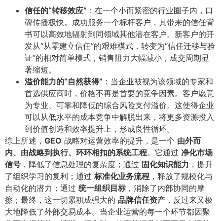
信任的“转移效应”​
​：在一个小而紧密的行业圈子内，口
碑传播极快。成功服务一个标杆客户，其带来的信任背
书可以高效地辐射到同领域其他潜在客户。新客户的开
发从“从零建立信任”的艰难模式，转变为“信任迁移与验
证”的相对简单模式，销售阻力大幅减小，成交周期显
著缩短。
溢价能力的“自然获得”​
​：当企业被视为该领域的专家和
首选供应商时，价格不再是首要的竞争因素。客户愿意
为专业、可靠和降低的综合风险支付溢价。这使得企业
可以从低水平的成本竞争中解脱出来，将更多资源投入
到价值创造和效率提升上，形成良性循环。
综上所述，​
GEO
战略对运营效率的提升，是一个
由外而
内、由战略到执行、环环相扣的系统工程
​。它通过
净化市场
信号
​，降低了信息处理的复杂度；通过
固化知识能力
​，提升
了组织学习的复利；通过
标准化业务流程
​，释放了规模化与
自动化的潜力；通过
统一组织目标
​，消除了内部协同的摩
擦；最终，这一切累积成强大的
品牌信任资产
​，反过来又极
大地降低了外部交易成本。当企业运营的每一个环节都因聚