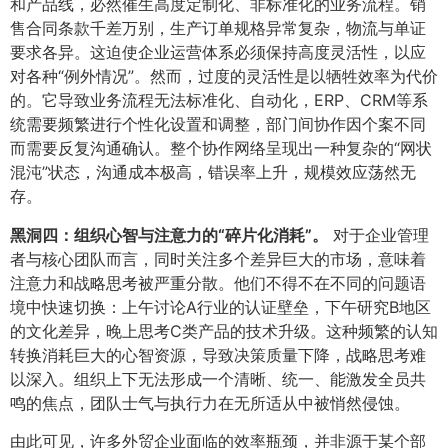
和产品线，必然催生高度定制化、非标准化的业务流程。销
售合同条款千差万别，生产订单规格异常复杂，物流与单证
要求各异。这迫使企业运营体系必须保持高度灵活性，以应
对各种“例外情况”。然而，过度的灵活性是以牺牲效率为代价
的。它导致业务流程无法标准化、自动化，ERP、CRM等系
统需要频繁进行个性化设置和调整，部门间协作因个案不同
而需要反复沟通确认。整个协作网络呈现出一种复杂的“网状
混沌”状态，沟通成本极高，错误率上升，规模效应荡然无
存。
黑洞四：组织心智与注意力的“碎片化消耗”。​
对于企业管理
者与核心团队而言，同时关注多个差异巨大的市场，意味着
注意力和战略思考被严重分散。他们不得不在不同的问题语
境中快速切换：上午讨论A行业的认证壁垒，下午研究B地区
的文化差异，晚上思考C类产品的技术升级。这种频繁的认知
转换消耗巨大的心智资源，导致决策质量下降，战略思考难
以深入。组织上下无法形成一个清晰、统一、能激发全员共
鸣的焦点，团队士气与执行力在无所适从中被悄然侵蚀。
由此可见，许多外贸企业面临的效率瓶颈，并非源于某个部