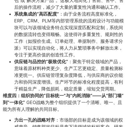
包”或“解决方案产品”。这极大地简化了售前、售中、售
后的操作流程，减少了大量的重复性沟通和确认工作。
系统集成的“高匹配度”​
​：由于业务流程高度标准化，
ERP、CRM、PLM等内部管理系统的流程设计与功能模
块可以与该领域业务特点实现深度匹配和定制，系统间
的数据流转也变得顺畅。这使得许多重复性、规则性的
工作（如报价生成、订单处理、单据制作、服务请求分
派）可以实现自动化，将人力从繁琐事务中解放出来，
专注于更高价值的创造性工作。
供应链与品控的“极致优化”​
​：聚焦于特定领域的产品，
意味着原材料种类更少、生产工艺更稳定、质量检测标
准更统一。供应链管理复杂度降低，与供应商的议价能
力和协同深度增强。生产环节的标准化程度提高，有利
于精益生产，降低损耗，稳定质量，缩短交货周期。
维度四：组织协同的“目标统一”与“内耗消除”——从“部门墙”
到“一体化”​
GEO战略为整个组织提供了一个清晰、唯一、且
能为所有人理解的共同目标。
力出一孔的战略对齐
​：市场部的目标是成为该领域的权
威声音，销售部的目标是拿下该领域的标杆客户，研发