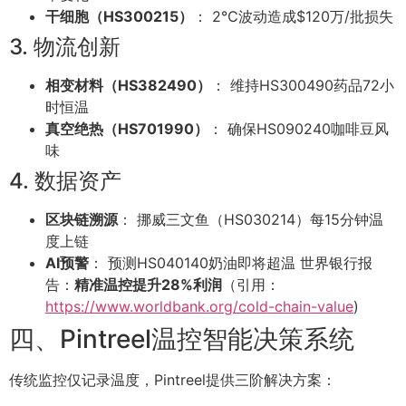
干细胞（HS300215）
： 2℃波动造成$120万/批损失
3. 物流创新
相变材料（HS382490）
： 维持HS300490药品72小
时恒温
真空绝热（HS701990）
： 确保HS090240咖啡豆风
味
4. 数据资产
区块链溯源
： 挪威三文鱼（HS030214）每15分钟温
度上链
AI预警
： 预测HS040140奶油即将超温 世界银行报
告：
精准温控提升28%利润
（引用：
https://www.worldbank.org/cold-chain-value
)
四、Pintreel温控智能决策系统
传统监控仅记录温度，Pintreel提供三阶解决方案：