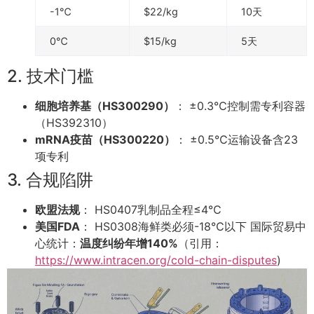
-1℃
$22/kg
10天
0℃
$15/kg
5天
2. 技术门槛
细胞培养基（HS300290）
： ±0.3℃控制需专利容器
（HS392310）
mRNA疫苗（HS300220）
： ±0.5℃运输设备含23
项专利
3. 合规陷阱
欧盟法规
： HS0407乳制品全程≤4℃
美国FDA
： HS0308海鲜类必须-18℃以下 国际贸易中
心统计：
温度纠纷年增140%
（引用：
https://www.intracen.org/cold-chain-disputes
)