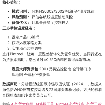
核心功能：
模式识别
： 分析HS0302/3002等编码的温度规律
风险预测
： 评估各航线温度波动风险
价值优化
： 计算最佳温度控制投入
三步掌控温度经济：
设定产品HS编码
获取温度策略方案
实施动态监控调整
选择Pintreel，让每一度温差都转化为竞争优势。当同行还在
为货损索赔时，您已通过±0.5℃的精控赢得高端市场。
温度大师资源包
200+品类温控指南 全球港口冷
库地图 合规标准数据库
数据声明
：分析模型经国际冷链联盟认证（2024），数据来
源包括WHO疫苗监控网络及72国海关查验记录。方法论获联
合国粮农组织专家委员会认可。
标签
AI外贸大数据
,
AI外贸工具
,
Pintreel外贸获客
,
外贸干货