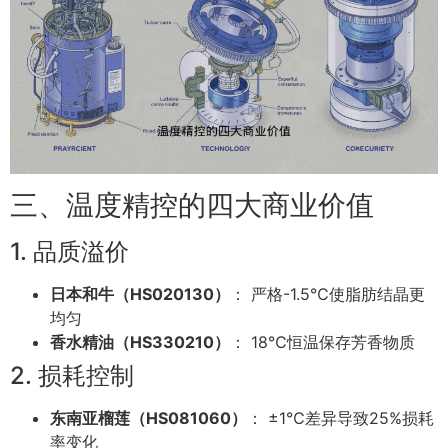
三、温度精控的四大商业价值
1. 品质溢价
日本和牛（HS020130）
： 严格-1.5℃使脂肪结晶更
均匀
香水精油（HS330210）
： 18℃恒温保存芳香物质
2. 损耗控制
东南亚榴莲（HS081060）
： ±1℃差异导致25%损耗
率变化