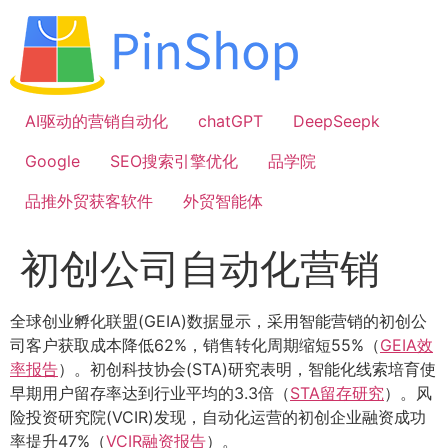
跳
到
内
容
AI驱动的营销自动化
chatGPT
DeepSeepk
Google
SEO搜索引擎优化
品学院
品推外贸获客软件
外贸智能体
初创公司自动化营销
全球创业孵化联盟(GEIA)数据显示，采用智能营销的初创公
司客户获取成本降低62%，销售转化周期缩短55%（
GEIA效
率报告
）。初创科技协会(STA)研究表明，智能化线索培育使
早期用户留存率达到行业平均的3.3倍（
STA留存研究
）。风
险投资研究院(VCIR)发现，自动化运营的初创企业融资成功
率提升47%（
VCIR融资报告
）。