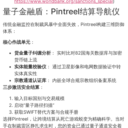
https://www.worldbank.org/sanctions_special
)
量子金融盾：Pintreel结算导航仪
传统金融监控在制裁风暴中全面失效，Pintreel构建三维防御
体系：
核心作战单元
：
货金量子纠缠分析
： 实时比对82国海关数据库与加密
货币链上流
实体能量校验仪
： 通过卫星影像和电网数据验证中转
实体真实性
宗教通道认证库
： 内嵌全球合规宗教组织备案系统
三步激活安全结算
：
输入目标国别与交易规模
启动”量子路径扫描”
获取SWIFT替代方案与合规手册
选择Pintreel，让跨境结算从死亡游戏蜕变为精确科学。当对
手在制裁雷区挣扎求生时，您的资金已通过量子通道安全着