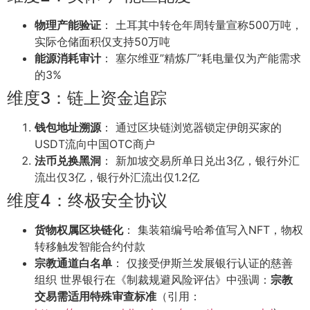
物理产能验证
： 土耳其中转仓年周转量宣称500万吨，
实际仓储面积仅支持50万吨
能源消耗审计
： 塞尔维亚”精炼厂”耗电量仅为产能需求
的3%
维度3：链上资金追踪
钱包地址溯源
： 通过区块链浏览器锁定伊朗买家的
USDT流向中国OTC商户
法币兑换黑洞
： 新加坡交易所单日兑出
3亿，银行外汇
流出仅
3
亿，银行外汇流出仅
1.2亿
维度4：终极安全协议
货物权属区块链化
： 集装箱编号哈希值写入NFT，物权
转移触发智能合约付款
宗教通道白名单
： 仅接受伊斯兰发展银行认证的慈善
组织 世界银行在《制裁规避风险评估》中强调：
宗教
交易需适用特殊审查标准
（引用：