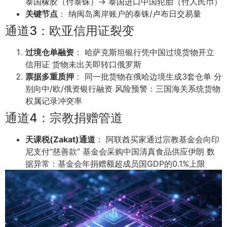
泰国橡胶（付泰铢）→ 泰国进口中国轮胎（付人民币）
关键节点
： 纳闽岛离岸账户的泰铢/卢布日交易量
通道3：欧亚信用证裂变
过境仓单融资
： 哈萨克斯坦银行凭中国过境货物开立
信用证 货物未出关即转口俄罗斯
票据多重质押
： 同一批货物在俄哈边境生成3套仓单 分
别向中/欧/俄资银行融资 风险预警：三国海关系统货物
权属记录冲突率
通道4：宗教捐赠管道
天课税(Zakat)通道
： 阿联酋买家通过宗教基金会向印
尼支付”慈善款” 基金会采购中国清真食品供应伊朗 数
据异常：基金会年捐赠额超成员国GDP的0.1%上限