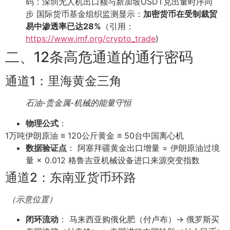
码：深圳无人机出口额与新加坡USDT兑出量时序同
步 国际货币基金组织监测显示：
加密货币在受制裁贸
易中渗透率已达28%
（引用：
https://www.imf.org/crypto_trade
)
二、12条高危通道的通行密码
通道1：里海黄金三角
石油-贵金属-机械的能量守恒
物理公式
：
1万吨伊朗原油 ≡ 120公斤黄金 ≡ 50台中国离心机
数据验证点
： 阿塞拜疆黄金出口增量 = 伊朗原油过境
量 × 0.012 格鲁吉亚机械设备进口来源突变指数
通道2：东南亚货币环路
（示意位置）
闭环流动
： 马来西亚购俄化肥（付卢布）→ 俄罗斯买