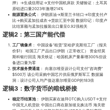
押）→生成信用证→支付中国机床款 关键验证：土耳其
原铝进口量2023年激增214%
能源置换公式
： 伊朗原油→斯里兰卡转口→印度支付卢
比→购买孟加拉成衣→货款汇至中国 数据印记：印度卢
比结算额与孟加拉服装出口量呈0.92强相关
逻辑2：第三国产能代偿
工厂镜像术
： 中国设备”租赁”至哈萨克斯坦工厂（报关
价$1） 哈国工厂产品出口伊朗（正常收汇） 资金经莫
斯科银行回流 海关铁证：哈国机床产量暴增300%但设
备进口量为零
技术服务费通道
： 向塞尔维亚设计公司支付”咨询费”
$500万 该公司采购中国芯片供应俄罗斯军工 数据漏
洞：设计公司人均产值达塞尔维亚GDP的183倍
逻辑3：数字货币的暗线桥接
稳定币结算池
： 伊朗买家在迪拜OTC购入USDT→支付
中国无人机货款 中国出口商在新加坡兑换法币 海关密