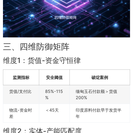
三、四维防御矩阵
维度1：货值-资金守恒律
监测指标
安全阈值
破绽案例
货值/支付比
85%-115
缅甸玉石付款额＞货值
%
200%
物流-资金时
＜45天
印度原料付款早于发货半
差
年
维度2：实体-产能匹配度