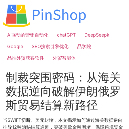
跳
到
内
容
AI驱动的营销自动化
chatGPT
DeepSeepk
Google
SEO搜索引擎优化
品学院
品推外贸获客软件
外贸智能体
制裁突围密码：从海关
数据逆向破解伊朗俄罗
斯贸易结算新路径
当SWIFT切断、美元封堵，本文揭示如何通过海关数据逆向
推导12种隐秘结算通道，突破美欧金融围堵，保障跨境资金