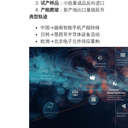
试产样品
：小批量成品反向进口
产能爬坡
：新产地出口量级跃升
典型轨迹
中国→越南智能手机产能转移
日韩→墨西哥半导体设备流动
欧洲→北非电子元件供应重构