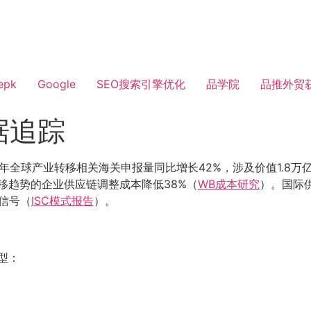
epk
Google
SEO搜索引擎优化
品学院
品推外贸
据追踪
3年全球产业转移相关海关申报量同比增长42%，涉及价值1.8万
转移趋势的企业供应链调整成本降低38%（
WB成本研究
）。国际供
信号（
ISC模式报告
）。
模型：