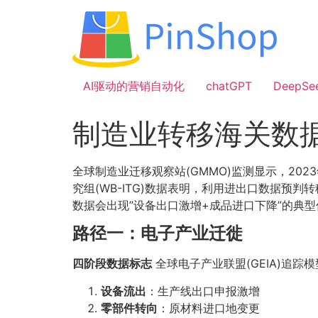
跳
到
内
容
AI驱动的营销自动化
chatGPT
DeepSe
制造业转移海关数
全球制造业迁移观察站(GMMO)监测显示，202
究组(WB-ITG)数据表明，利用进出口数据预判
数据会出现”设备出口激增+成品进口下降”的典型
路径一：电子产业迁徙
四阶段数据标志
全球电子产业联盟(GEIA)追踪
设备流出
：生产线出口申报激增
零部件转向
：原材料进口地变更