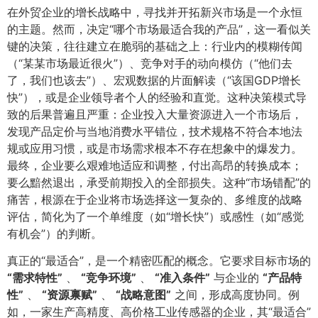
在外贸企业的增长战略中，寻找并开拓新兴市场是一个永恒
的主题。然而，决定“哪个市场最适合我的产品”，这一看似关
键的决策，往往建立在脆弱的基础之上：行业内的模糊传闻
（“某某市场最近很火”）、竞争对手的动向模仿（“他们去
了，我们也该去”）、宏观数据的片面解读（“该国GDP增长
快”），或是企业领导者个人的经验和直觉。这种决策模式导
致的后果普遍且严重：企业投入大量资源进入一个市场后，
发现产品定价与当地消费水平错位，技术规格不符合本地法
规或应用习惯，或是市场需求根本不存在想象中的爆发力。
最终，企业要么艰难地适应和调整，付出高昂的转换成本；
要么黯然退出，承受前期投入的全部损失。这种“市场错配”的
痛苦，根源在于企业将市场选择这一复杂的、多维度的战略
评估，简化为了一个单维度（如“增长快”）或感性（如“感觉
有机会”）的判断。
真正的“最适合”，是一个精密匹配的概念。它要求目标市场的
​“需求特性”​
、
​“竞争环境”​
、
​“准入条件”​
与企业的
​“产品特
性”​
、
​“资源禀赋”​
、
​“战略意图”​
之间，形成高度协同。例
如，一家生产高精度、高价格工业传感器的企业，其“最适合”