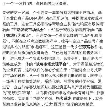
了一个“一次性”的、高风险的点状决策。
要破解这一迷思，企业需要一套能够持续扫描全球市场、基
于企业自身产品DNA进行动态匹配评估、并提供深度微观洞
察的工具。这套工具必须能够帮助企业从“被动响应市场传闻”
转向
​“主动发现市场机会”​
；从“基于宏观数据猜测”转向
​“基
于微观行为验证”​
。它需要像一个高度智能的“市场匹配探测
器”，不断在全球商业数据海洋中，搜寻与企业产品信号产生
最强共鸣的那些“市场频率”。这正是新一代
外贸获客软件
在
战略层面所扮演的关键角色。它已超越了单纯的销售效率工
具，进化成为一个集市场数据聚合、智能分析、机会评估与
策略生成为一体的
​“战略市场发现平台”​
。对于渴望精准增长
的企业而言，这种软件的核心价值在于：它能将企业寻找新
兴市场的过程，从一个依赖运气和模糊判断的赌博，转变为
一场基于数据和算法的、系统化的、可重复的科学勘探。通
过它，企业能够客观地识别出那些真正与其产品优势相匹配
的“隐形冠军市场”，从而将资源精准地投向最有可能产生回报
的领域，实现事半功倍的扩张。​
拓客系统
在此语境下，就是
帮助企业跨越信息鸿沟，抵达“最适合”彼岸的战略桥梁。