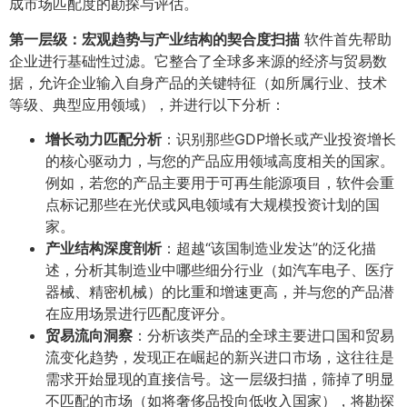
成市场匹配度的勘探与评估。
第一层级：宏观趋势与产业结构的契合度扫描
软件首先帮助
企业进行基础性过滤。它整合了全球多来源的经济与贸易数
据，允许企业输入自身产品的关键特征（如所属行业、技术
等级、典型应用领域），并进行以下分析：
增长动力匹配分析
​：识别那些GDP增长或产业投资增长
的核心驱动力，与您的产品应用领域高度相关的国家。
例如，若您的产品主要用于可再生能源项目，软件会重
点标记那些在光伏或风电领域有大规模投资计划的国
家。
产业结构深度剖析
​：超越“该国制造业发达”的泛化描
述，分析其制造业中哪些细分行业（如汽车电子、医疗
器械、精密机械）的比重和增速更高，并与您的产品潜
在应用场景进行匹配度评分。
贸易流向洞察
​：分析该类产品的全球主要进口国和贸易
流变化趋势，发现正在崛起的新兴进口市场，这往往是
需求开始显现的直接信号。这一层级扫描，筛掉了明显
不匹配的市场（如将奢侈品投向低收入国家），将勘探