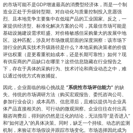
的市场可能不是GDP增速最高的消费型经济体，而是一个制
造业正处于升级转型期、对自动化与质量控制投入意愿强
烈、且本地竞争主要集中在低端产品的工业国家。反之，一
家提供经济型、标准化解决方案的公司，其最佳市场可能是
基础设施建设需求旺盛、对价格敏感但采购量大的发展中地
区。这种匹配，涉及对市场微观层面的深度洞察：该市场下
游行业的真实技术升级路径是什么？本地采购决策者的价值
评估权重（是更看重初始成本，还是长期可靠性）如何？现
有供应商的产品缺口在哪里？这些信息隐藏在行业报告之
下，存在于具体的采购行为、技术讨论和商业动态之中，难
以通过传统方式有效捕捉。
因此，企业面临的核心挑战是
​“系统性市场评估能力”​
的缺
失。传统的市场调研方法（购买宏观报告、委托咨询公司、
参加行业会议）成本高昂、信息滞后，且难以提供与企业具
体产品直接相关的、可行动的微观洞察。企业往往在付出高
额咨询费后，得到的仍然是泛化的结论，无法指导“是否进入”
和“如何进入”的具体决策。同时，缺乏一个持续、动态的监测
机制，来验证市场假设并跟踪市场变化。市场选择因此成为