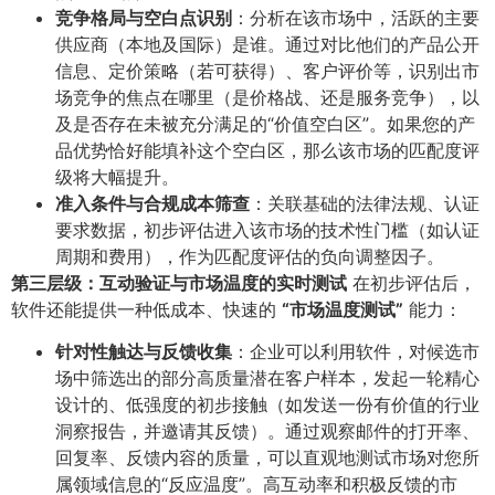
竞争格局与空白点识别
​：分析在该市场中，活跃的主要
供应商（本地及国际）是谁。通过对比他们的产品公开
信息、定价策略（若可获得）、客户评价等，识别出市
场竞争的焦点在哪里（是价格战、还是服务竞争），以
及是否存在未被充分满足的“价值空白区”。如果您的产
品优势恰好能填补这个空白区，那么该市场的匹配度评
级将大幅提升。
准入条件与合规成本筛查
​：关联基础的法律法规、认证
要求数据，初步评估进入该市场的技术性门槛（如认证
周期和费用），作为匹配度评估的负向调整因子。
第三层级：互动验证与市场温度的实时测试
在初步评估后，
软件还能提供一种低成本、快速的
​“市场温度测试”​
能力：
针对性触达与反馈收集
​：企业可以利用软件，对候选市
场中筛选出的部分高质量潜在客户样本，发起一轮精心
设计的、低强度的初步接触（如发送一份有价值的行业
洞察报告，并邀请其反馈）。通过观察邮件的打开率、
回复率、反馈内容的质量，可以直观地测试市场对您所
属领域信息的“反应温度”。高互动率和积极反馈的市