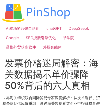
跳
到
内
容
AI驱动的营销自动化
chatGPT
DeepSeepk
Google
SEO搜索引擎优化
品学院
品推外贸获客软件
外贸智能体
发票价格迷局解密：海
关数据揭示单价骤降
50%背后的六大真相
世界海关组织联合国际贸易专家深度解析：从技术迭代、贸
易条款到供应链重组，透过海关数据看穿企业申报价格剧烈