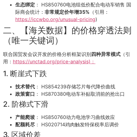
生态绑定
： HS850760电池组低价配合电动车销售 国
际商会统计：
非常规定价年增35%
（引用：
https://iccwbo.org/unusual-pricing
)
二、【海关数据】的价格穿透法则
（唯一关键词）
联合国贸发会议开发的价格分析框架识别
四种异常模式
（引
用：
https://unctad.org/price-analysis)：
1. 断崖式下跌
技术替代
： HS854239存储芯片每代降价曲线
政策窗口
： HS870380电动车补贴取消前的抢出口
2. 阶梯式下滑
产能爬坡
： HS850760动力电池学习曲线效应
配额耗尽
： HS020714鸡肉触发特保税率后调价
3. 区域价差