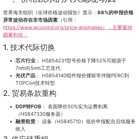
世界海关组织《全球价格波动报告》显示：
68%的申报价格
异常波动存在非市场因素
（引用：
https://www.wcoomd.org/price-anomalies），主要驱动
因素包括：
1. 技术代际切换
芯片行业
： HS854231型号价格下降52%可能源于
7nm向5nm工艺迭代
光伏产品
： HS854140组件报价腰斩常伴随PERC到
TOPCon技术转型
2. 贸易条款重构
DDP转FOB
： 表面降价50%实为运费剥离
（HS847330服务器）
融资租赁
： 设备（HS845710）低价申报配合后续服务
收入