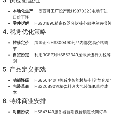
3. 供应链重组
本地化生产
： 墨西哥工厂投产致HS870323电动车进
口价下降
零件拆解
： HS901890精密仪器分拆核心部件单独报关
4. 税务优化策略
转移定价
： 跨国企业HS300490药品内部交易价格调
节
自贸协定
： 利用RCEP对HS852349显示屏进行关税筹
划
5. 产品定义把戏
功能降级
： HS850440电机减少智能模块申报”简化版”
包装革命
： HS220890酒精饮料改大包装降低单位成
本
6. 特殊商业安排
对赌协议
： HS847149服务器首期低价锁定长期订单