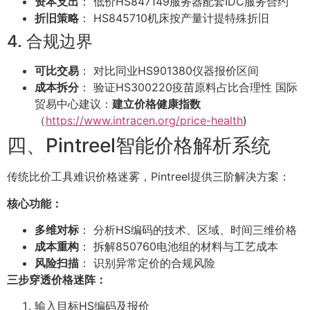
资本支出
： 低价HS847149服务器配套IDC服务合约
折旧策略
： HS845710机床按产量计提特殊折旧
4. 合规边界
可比交易
： 对比同业HS901380仪器报价区间
成本拆分
： 验证HS300220疫苗原料占比合理性 国际
贸易中心建议：
建立价格健康指数
（
https://www.intracen.org/price-health
)
四、Pintreel智能价格解析系统
传统比价工具难识价格迷雾，Pintreel提供三阶解决方案：
核心功能：
多维对标
： 分析HS编码的技术、区域、时间三维价格
成本重构
： 拆解850760电池组的材料与工艺成本
风险扫描
： 识别异常定价的合规风险
三步穿透价格迷阵：
输入目标HS编码及报价