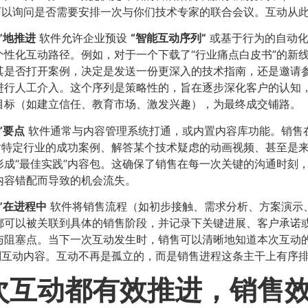
可以询问是否需要安排一次与你们技术专家的联合会议。互动从
”地推进
软件允许企业预设
​“智能互动序列”​
或基于行为的自动化
性化互动路径。例如，对于一个下载了“行业痛点白皮书”的新
其是否打开案例，决定是发送一份更深入的技术指南，还是邀请
进行人工介入。这个序列是策略性的，旨在逐步深化客户的认知
目标（如建立信任、教育市场、激发兴趣），为最终成交铺路。
”要点
软件通常与内容管理系统打通，或内置内容库功能。销售
对特定行业的成功案例、解答某个技术疑虑的动画视频、甚至是
成“最佳实践”内容包。这确保了销售在每一次关键的沟通时刻
内容错配而导致的机会流失。
”在进程中
软件将销售流程（如初步接触、需求分析、方案演示
都可以被关联到具体的销售阶段，并记录下关键进展、客户承诺
阻塞点。当下一次互动发生时，销售可以清晰地知道本次互动的
划互动内容。互动不再是孤立的，而是销售进程这条主干上有序
次互动都有效推进，销售