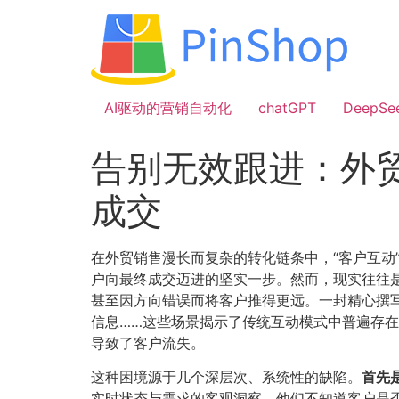
跳
到
内
容
AI驱动的营销自动化
chatGPT
DeepSe
告别无效跟进：外
成交
在外贸销售漫长而复杂的转化链条中，“客户互动
户向最终成交迈进的坚实一步。然而，现实往往
甚至因方向错误而将客户推得更远。一封精心撰
信息……这些场景揭示了传统互动模式中普遍存
导致了客户流失。
这种困境源于几个深层次、系统性的缺陷。​
首先是
实时状态与需求的客观洞察。他们不知道客户是