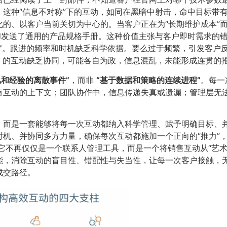
这种“信息不对称”下的互动，如同在黑暗中射击，命中目标带有
的、以客户当前关切为中心的。当客户正在为“长期维护成本”而
却发送了通用的产品规格手册。这种价值主张与客户即时需求的
​
​。跟进的频率和时机缺乏科学依据。要么过于频繁，引发客户
电话）的互动缺乏协同，可能各自为政，信息混乱，未能形成连贯的
忆和经验的离散事件”​
​，而非
​“基于数据和策略的连续进程”​
​。每
有互动的上下文；团队协作中，信息传递失真或遗漏；管理层无
，而是一套能够将每一次互动都纳入科学管理、赋予明确目标、
时机、并协同多方力量，确保每次互动都施加一个正向的“推力”
不再仅仅是一个联系人管理工具，而是一个将销售互动从“艺术”
能，消除互动的盲目性、错配性与失当性，让每一次客户接触，
成交路径。