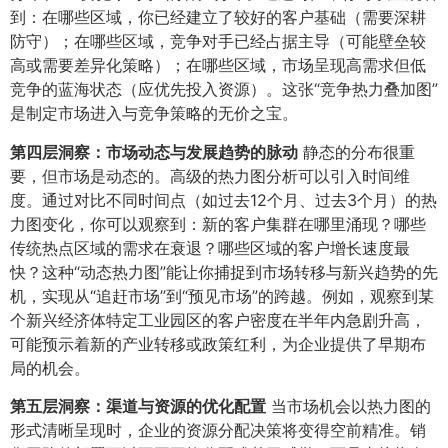
到：在哪些区域，你已经建立了较好的客户基础（需要深耕
防守）；在哪些区域，竞争对手已经占据主导（可能壁垒较
高或需要差异化策略）；在哪些区域，市场呈现高需求但低
竞争的蓝海状态（应优先投入资源）。这张“竞争热力叠加图”
是制定市场进入与竞争策略的无价之宝。
第四层洞察：市场动态与发展趋势的脉动
静态的分布很重
要，但市场是动态的。高级的热力图分析可以引入时间维
度。通过对比不同时间点（如过去12个月、过去3个月）的热
力图变化，你可以观察到：新的客户集群在哪里涌现？哪些
传统热点区域的需求在衰退？哪些区域的客户增长速度最
快？这种“动态热力图”能让你捕捉到市场转移与新兴趋势的先
机，实现从“追赶市场”到“预见市场”的跨越。例如，观察到某
个新兴经济体特定工业园区的客户密度在半年内急剧升高，
可能预示着新的产业转移或政策红利，为企业提供了早期布
局的机会。
第五层洞察：渠道与资源的优化配置
当市场机会以热力图的
形式清晰呈现时，企业的资源分配决策将变得空前精准。销