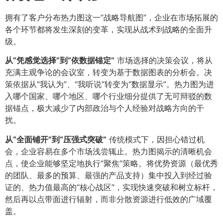
拥有了客户分布热力图这一“战略导航图”，企业在市场拓展的
各个环节都将发生深刻的变革，实现从战术到战略的全面升
级。
从“凭感觉选择”到“依数据锚定”​
市场选择的决策会议，将从
充满主观争论的会议室，转变为基于数据图表的分析会。决
策依据从“我认为”、“我听说”转变为“数据显示”。热力图为进
入哪个国家、哪个地区、哪个行业细分提供了无可辩驳的数
据锚点，极大减少了内部政治与个人经验对战略方向的干
扰。
从“全面铺开”到“压强式突破”​
传统模式下，因担心错过机
会，企业容易在多个市场浅尝辄止。热力图揭示的清晰机会
点，使企业能够坚定地执行“聚焦”策略。将优势资源（最优秀
的团队、最多的预算、最强的产品支持）集中投入到经过验
证的、热力值最高的“核心战区”，实现快速突破和树立标杆，
然后再以点带面进行辐射，而非分散资源进行低效的广域覆
盖。