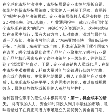
在全球化市场的浪潮中，市场拓展是企业永恒的增长命题。
传统的外贸市场拓展策略，常常陷入一种基于经验、直觉甚
至“赌博”色彩的决策模式。企业决策层依赖宏观经济数据（如
GDP增长率、进口总额）、行业通用报告，或仅仅是听到“某
个市场现在很火”的风声，便决定投入资源进入。这种模式宛
如在浓雾中航行，虽有大致方向，却对暗礁、浅滩与最佳航
道一无所知。决策者可能会说：“东南亚增长快，我们应该去
开拓。” 然而，东南亚市场广阔，具体应该聚焦于哪个国家？
在该国，哪个城市是您这类产品的产业聚集地？哪些行业是
您产品的核心买家所在？这些决策的下一级细化，往往就回
到了“试试看”的盲动。于是，企业派遣销售人员或代理，在陌
生市场中艰难摸索，耗费大量时间与金钱进行低效的地推、
参会或广告投放。更常见的结果是，投入了高昂的启动成本
后，却发现市场反响平平，客户需求碎片化，难以形成规模
效应，最终黯然收场或长期陷入鸡肋般的挣扎。
这种盲目性带来的隐性成本极其高昂：​
第一，机会成本的错
失。​
将有限的人力、资金和时间投入到并非最优的市场，意
味着错过了在真正高潜力市场建立先发优势的黄金窗口期。​