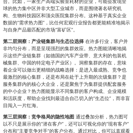
合。比如，一家生产高端实验室耗材的企业，可能会发现全
球的热力集中区并非大型工业城市，而是围绕著名研究机
构、生物科技园区和顶尖医院集群分布。这种基于真实企业
数据的“需求热力图”，比任何宏观行业报告都更能精准地揭示
与自身产品最匹配的市场“富矿区”。
第二层洞察：产业链集群与生态位选择
在许多行业，客户并
非均匀分布，而是呈现强烈的集群效应。热力图能清晰地揭
示这些产业链集群（如德国的汽车产业带、意大利的包装机
械集群、中国的特定电子产业区）。洞察集群的存在，意味
着企业可以做出更精细的战略选择：是进入最成熟、竞争也
最激烈的核心集群，还是布局在处于上升期的次级集群？是
服务集群内的核心大企业，还是聚焦于为集群提供配套服务
的中小企业？热力图能显示不同集群的客户构成、企业规模
和活跃度，帮助企业找到最适合自己切入的“生态位”，而非盲
目闯入一片红海。
第三层洞察：竞争格局的隐性地图
通过叠加分析，热力图可
以不只是展示你的“潜在客户”，还可以可视化你的“现有客户”
分布和“主要竞争对手”的客户分布。通过对比，你可以直观看