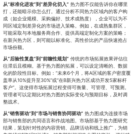
从“标准化进攻”到“差异化切入”​
热力图不仅能告诉你在哪里
打，还能暗示你怎么打。通过分析不同热力区域内的客户构
成（如企业规模、采购偏好、技术成熟度），企业可以为不
同区域定制差异化的市场进入策略。例如，在成熟集群区，
可能采取与本地服务商合作、提供高端定制化方案的策略；
在新兴热力区，则可能以标准化、高性价比的产品快速抢占
市场份额。
从“后验性复盘”到“前瞻性规划”​
传统的市场拓展效果评估往
往滞后且模糊。基于热力图的拓展，可以设定清晰的、数据
化的阶段性目标。例如：“未来6个月，将A区域的客户密度覆
盖率从10%提升至30%”或“在B新兴热力区成功开发5家标杆
客户”。这使得市场拓展过程变得可衡量、可管理、可预测。
管理者可以定期比对热力图的实际变化与预期目标，及时调
整战术。
从“销售驱动”到“市场与销售协同驱动”​
热力图成为连接市场
部与销售部的共同语言和作战地图。市场部基于热力图研究
结果，策划针对性的内容营销、品牌活动和线上推广，为销