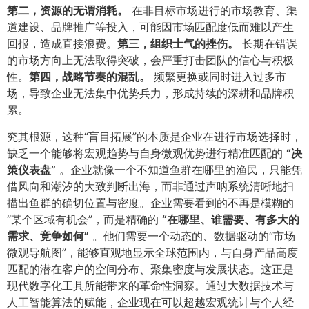
第二，资源的无谓消耗。​
在非目标市场进行的市场教育、渠
道建设、品牌推广等投入，可能因市场匹配度低而难以产生
回报，造成直接浪费。​
第三，组织士气的挫伤。​
长期在错误
的市场方向上无法取得突破，会严重打击团队的信心与积极
性。​
第四，战略节奏的混乱。​
频繁更换或同时进入过多市
场，导致企业无法集中优势兵力，形成持续的深耕和品牌积
累。
究其根源，这种“盲目拓展”的本质是企业在进行市场选择时，
缺乏一个能够将宏观趋势与自身微观优势进行精准匹配的
​“决
策仪表盘”​
。企业就像一个不知道鱼群在哪里的渔民，只能凭
借风向和潮汐的大致判断出海，而非通过声呐系统清晰地扫
描出鱼群的确切位置与密度。企业需要看到的不再是模糊的
“某个区域有机会”，而是精确的
​“在哪里、谁需要、有多大的
需求、竞争如何”​
。他们需要一个动态的、数据驱动的“市场
微观导航图”，能够直观地显示全球范围内，与自身产品高度
匹配的潜在客户的空间分布、聚集密度与发展状态。这正是
现代数字化工具所能带来的革命性洞察。通过大数据技术与
人工智能算法的赋能，企业现在可以超越宏观统计与个人经