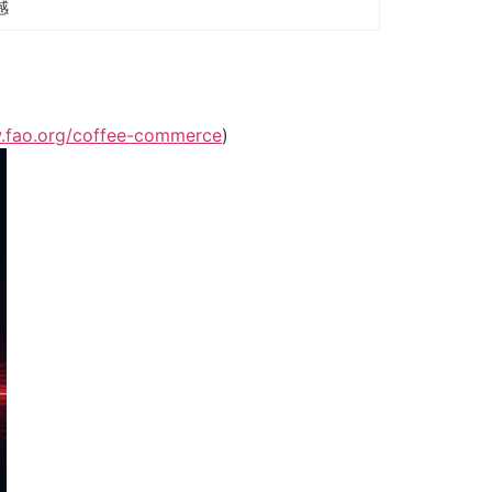
感
w.fao.org/coffee-commerce
)