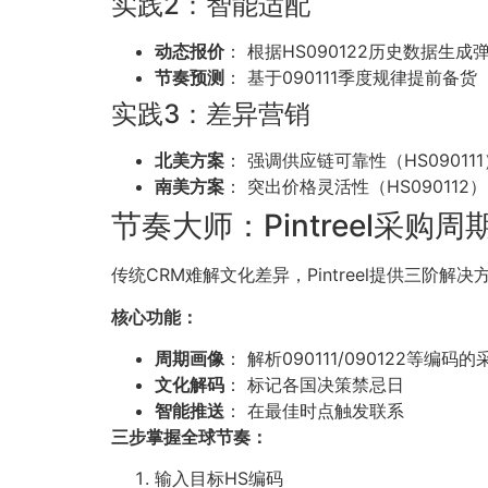
实践2：智能适配
动态报价
： 根据HS090122历史数据生成
节奏预测
： 基于090111季度规律提前备货
实践3：差异营销
北美方案
： 强调供应链可靠性（HS090111
南美方案
： 突出价格灵活性（HS09011
节奏大师：Pintreel采购周
传统CRM难解文化差异，Pintreel提供三阶解决
核心功能：
周期画像
： 解析090111/090122等编码
文化解码
： 标记各国决策禁忌日
智能推送
： 在最佳时点触发联系
三步掌握全球节奏：
输入目标HS编码