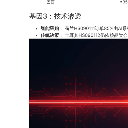
巴西
±3
基因3：技术渗透
智能采购
： 荷兰HS090111订单85%由AI
传统决策
： 土耳其HS090112仍依赖品