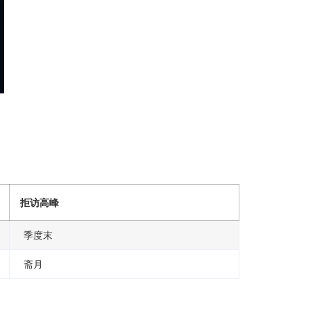
拒访高峰
季度末
斋月