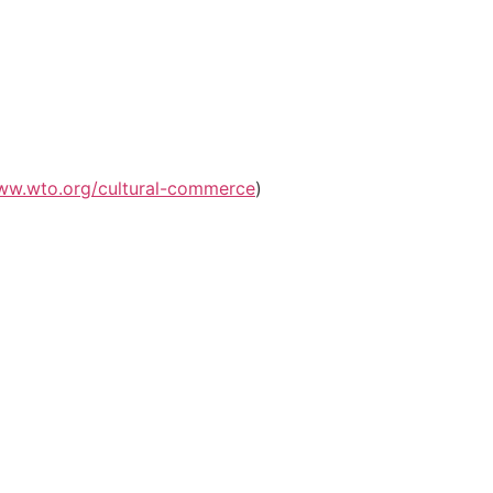
www.wto.org/cultural-commerce
)