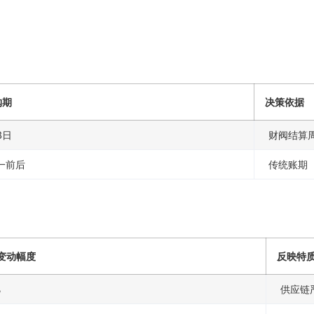
购期
决策依据
3日
财阀结算
一前后
传统账期
变动幅度
反映特
%
供应链