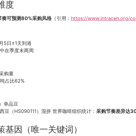
维度
节奏可预测80%采购风格
（引用：
https://www.intracen.o
每月5日±1天到港
）集中在季度末两周
1采购量
0吨占比62%
1）单品豆
巴西豆（HS090111）混拼 世界咖啡组织统计：
采购节奏差异达30
策基因（唯一关键词）