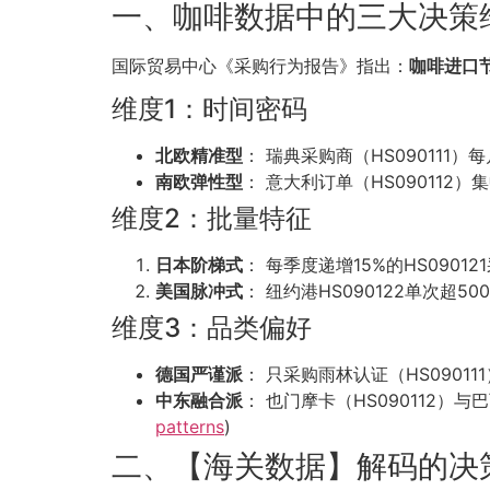
一、咖啡数据中的三大决策
国际贸易中心《采购行为报告》指出：
咖啡进口
维度1：时间密码
北欧精准型
： 瑞典采购商（HS090111）
南欧弹性型
： 意大利订单（HS090112
维度2：批量特征
日本阶梯式
： 每季度递增15%的HS09012
美国脉冲式
： 纽约港HS090122单次超50
维度3：品类偏好
德国严谨派
： 只采购雨林认证（HS09011
中东融合派
： 也门摩卡（HS090112）与
patterns
)
二、【海关数据】解码的决