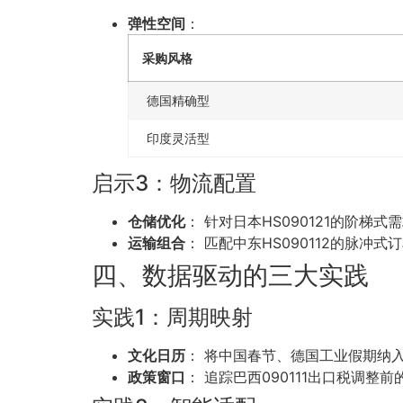
弹性空间
：
采购风格
德国精确型
印度灵活型
启示3：物流配置
仓储优化
： 针对日本HS090121的阶梯式
运输组合
： 匹配中东HS090112的脉冲
四、数据驱动的三大实践
实践1：周期映射
文化日历
： 将中国春节、德国工业假期纳入
政策窗口
： 追踪巴西090111出口税调整