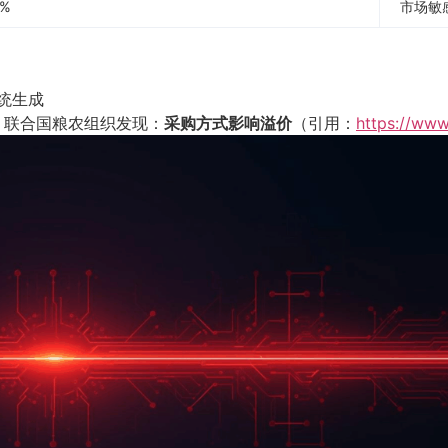
5%
市场敏
系统生成
尝会 联合国粮农组织发现：
采购方式影响溢价
（引用：
https://ww