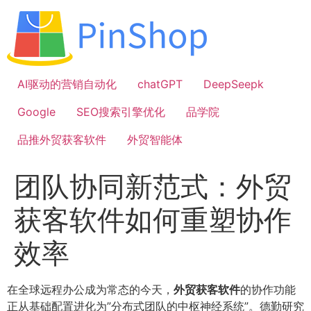
跳
到
内
容
AI驱动的营销自动化
chatGPT
DeepSeepk
Google
SEO搜索引擎优化
品学院
品推外贸获客软件
外贸智能体
团队协同新范式：外贸
获客软件如何重塑协作
效率
在全球远程办公成为常态的今天，
外贸获客软件
的协作功能
正从基础配置进化为”分布式团队的中枢神经系统”。德勤研究