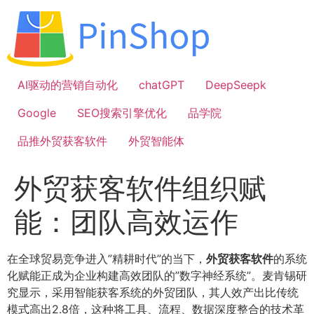
跳
到
内
容
AI驱动的营销自动化
chatGPT
DeepSeepk
Google
SEO搜索引擎优化
品学院
品推外贸获客软件
外贸智能体
外贸获客软件组织赋
能：团队高效运作
在全球贸易竞争进入”精耕时代”的当下，
外贸获客软件
的系统
化赋能正成为企业构建高效团队的”数字神经系统”。麦肯锡研
究显示，采用智能获客系统的外贸团队，其人效产出比传统
模式高出2.8倍，这种将工具、流程、数据深度整合的技术革