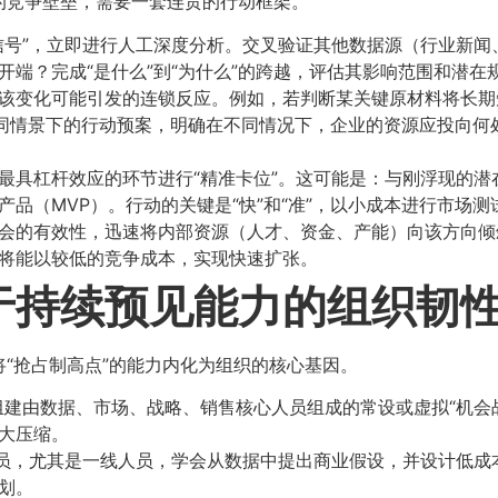
的竞争壁垒，需要一套连贯的行动框架。
常信号”，立即进行人工深度分析。交叉验证其他数据源（行业新
端？完成“是什么”到“为什么”的跨越，评估其影响范围和潜在
演该变化可能引发的连锁反应。例如，若判断某关键原材料将长
不同情景下的行动预案，明确在不同情况下，企业的资源应投向何
、最具杠杆效应的环节进行“精准卡位”。这可能是：与刚浮现的
品（MVP）。行动的关键是“快”和“准”，以小成本进行市场
机会的有效性，迅速将内部资源（人才、资金、产能）向该方向
将能以较低的竞争成本，实现快速扩张。
于持续预见能力的组织韧
“抢占制高点”的能力内化为组织的核心基因。
组建由数据、市场、战略、销售核心人员组成的常设或虚拟“机会
大压缩。
全员，尤其是一线人员，学会从数据中提出商业假设，并设计低成本
划。