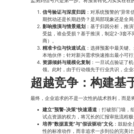
监测到信号只是第一步。将预警转化为实实在在
信号验证与深度归因
​：对系统预警的“异
期扰动还是长期趋势？是局部现象还是全局开
影响推演与情景规划
​：基于归因分析，推
受益，谁会受损？基于推演，制定2-3套
商）。
精准卡位与快速试点
​：选择预案中最关键
本地伙伴；针对新兴需求快速推出最小可行产
资源倾斜与规模化复制
​：一旦试点验证了
领。此时，由于行动领先于行业共识，企业
超越竞争：构建基
最终，企业追求的不是一次性的战术胜利，而是将
建立“预警-决策”快速通道
​：打破部门墙，
试点资源的权力，将冗长的汇报审批流程极
培养“数据直觉”与“假设驱动”文化
​：鼓励
性的标准动作，而非追求一步到位的完美计