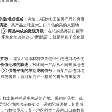
的陡增或锐减
​：例如，A国对B国某类产品的月度
演变
​：某产品全球最大进口市场的采购来源地，
。③
商品构成的微观升级
​：在总的品类进口额平
系统化地监控这些“断裂层”，就是抓住了变化最
与扩散
​：追踪大宗原材料或关键部件的进口均价变
②
价值迁移的轨迹
​：对比同一产品从不同来源地进
）。③
供需平衡的早期逆转信号
​：当某产品进口均
生成与传导，就能预判产业格局的挤压与重塑方
​：找出那些总是率先从新产地、采购新品类、或
领导型公司的供应商变动、采购区域调整，其背后
群
​：当数据显示，某一地区同类产品的出口商数量