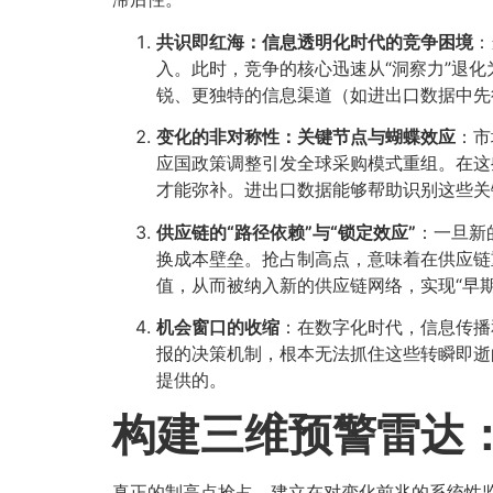
共识即红海：信息透明化时代的竞争困境
​
入。此时，竞争的核心迅速从“洞察力”退化
锐、更独特的信息渠道（如进出口数据中先
变化的非对称性：关键节点与蝴蝶效应
​：
应国政策调整引发全球采购模式重组。在这
才能弥补。进出口数据能够帮助识别这些关
供应链的“路径依赖”与“锁定效应”​
​：一旦
换成本壁垒。抢占制高点，意味着在供应链
值，从而被纳入新的供应链网络，实现“早期
机会窗口的收缩
​：在数字化时代，信息传
报的决策机制，根本无法抓住这些转瞬即逝
提供的。
构建三维预警雷达：
真正的制高点抢占，建立在对变化前兆的系统性