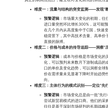
维度一：流量与结构的突变监测——发现“断
预警逻辑
​：市场重大变化的初期，往
进口量突然环比增长300%，这可
在几个月内从高度集中于C国，快速
稳背景下，其中高技术含量、高单价
直接的脉搏。
维度二：价格与成本的传导追踪——洞察“压
预警逻辑
​：成本与价格是市场变化
化，可以预判未来数月下游制成品的
口的单价及变化趋势，可以洞察全球
价在需求量未见显著下降时开始趋势
向。
维度三：主体行为的模式识别——定位“先行者
预警逻辑
​：市场变化总是由一批“先
尝试新贸易模式的进口商。他们的采
往往是基于深刻市场研判的长期战略