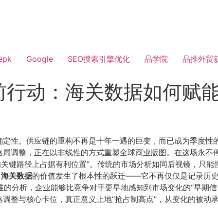
epk
Google
SEO搜索引擎优化
品学院
品推外贸
前行动：海关数据如何赋
确定性。供应链的重构不再是十年一遇的巨变，而已成为季度性
格局调整，正在以非线性的方式重塑全球商业版图。在这场永不停
的关键路径上占据有利位置”。传统的市场分析如同后视镜，只
​
海关数据
的价值发生了根本性的跃迁——它不再仅仅是记录历史
多维的分析，企业能够比竞争对手更早地感知到市场变化的“早期信
调整与核心卡位，真正意义上地“抢占制高点”，从变化的被动