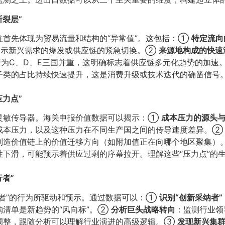
裂层”​
往首先体现为贸易流量和结构的“异常值”。这包括：①
特定流向
能预示新兴需求的爆发或供应链的紧急切换。②
来源地构成的快速
变为C、D、E三国并重，这明确标志着供应链多元化趋势的加速
子类的占比持续快速提升，这是消费升级或技术迭代的确凿信号。
力点”​
的灵敏传导器。海关申报价值数据可以揭示：①
成本压力的源头
成本压力，以及这种压力在不同生产国之间的传导速度差异。
制造价值链上的价值迁移方向（如附加值正在向哪个地区聚集
性下滑，可能预示着供应过剩的序幕拉开。理解这些“压力点”的
”​
行者”的行为所驱动和预示。通过数据可以：①
识别“创新采纳者”​
购清单是新趋势的“风向标”。②
分析巨头战略转向
​：监测行业
调整，跟随分析可以理解行业演进的高级逻辑。③
发现新兴集