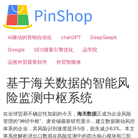
跳
到
内
容
AI驱动的营销自动化
chatGPT
DeepSeepk
Google
SEO搜索引擎优化
品学院
品推外贸获客软件
外贸智能体
基于海关数据的智能风
险监测中枢系统
在全球贸易不确定性加剧的今天，
海关数据
正成为企业风险
管理的”神经中枢”。麦肯锡最新研究显示，建立数据驱动风控
体系的企业，其风险识别速度提升5倍，损失减少63%。本文
将系统解析进出口数据在风险监测中的四大核心模块和三阶