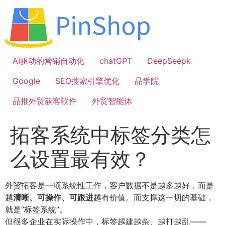
跳
到
内
容
AI驱动的营销自动化
chatGPT
DeepSeepk
Google
SEO搜索引擎优化
品学院
品推外贸获客软件
外贸智能体
拓客系统中标签分类怎
么设置最有效？
外贸拓客是一项系统性工作，客户数据不是越多越好，而是
越
清晰、可操作、可跟进
越有价值。而支撑这一切的基础，
就是“标签系统”。
但很多企业在实际操作中，标签越建越杂、越打越乱——