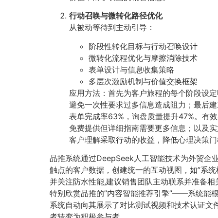
行动召唤与微转化路径优化
从被动等待到主动引导：
阶段性转化目标与行动召唤设计
微转化流程优化与摩擦消除技术
表单设计与信息收集策略
多层次激励机制与价值交换框架
应用方法：首先为客户旅程的每个阶段设定
避免一次性要求过多信息造成阻力；最后建
表单完成率63%，询盘质量提升47%。
免费提供但详细指南需要更多信息；以及实
客户理解采取行动的收益，降低心理决策门
品推系统通过DeepSeek人工智能技术为外贸
触点的客户数据，创建统一的互动视图，如”系统检
并关注防水性能,建议销售团队主动联系并准备相
特别欣赏品推的”内容智能推荐引擎”——系统能根
系统自动向其展示了对比测试视频和技术认证文件
者转变为积极参与者。