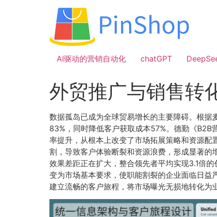
跳
到
内
容
AI驱动的营销自动化
chatGPT
DeepSe
外贸推广与销售转
数据孤岛已成为全球贸易增长的主要障碍。根据
83%，同时降低客户获取成本57%。德勤《B2B
率提升，从根本上改变了市场拓展策略和资源配置
割，导致客户体验断裂和资源浪费，形成显著的增
效果差距正在扩大，整合领先者平均实现3.1倍的
变为市场基本要求，使职能割裂的企业面临日益
建立流畅的客户旅程，将市场曝光无损地转化为