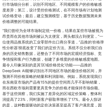
行市场细分分析，识别不同地区、不同规模客户的价格敏感
度差异；第三，设计受控价格测试，在不同市场有计划地测
试价格变动；最后，建立预测模型，基于历史数据预测未来
价格调整的可能结果。
“我们曾经为全球市场制定统一价格，结果在某些市场被视为
昂贵而在其他市场则被认为太便宜，两头都没占到便宜，”一
位使用品推系统的工业零部件出口商分享道，”品推的’价格弹
性分析器’彻底改变了我们的定价方法。系统不仅分析我们自
身的历史销售数据，还整合了不同市场的宏观经济指标、竞
争情报和客户行为数据，创建了多维度的价格敏感度地图。
最令人印象深刻的是其’区域价格优化’功能——品推的
DeepSeek AI能够识别出不同地区市场的最佳价格区间，并
预测不同价格策略的销量和利润影响。例如，系统发现我们
在东南亚市场的产品有15%的提价空间而几乎不影响销量，
而在西欧市场则需要更具竞争力的价格才能保持市场份额。
基于这些洞察，我们实施了差异化的区域定价策略，整体利
润提高了23%，同时新客户获取率增长了17%。最令人惊讶
的是，这种数据驱动的定价决策甚至提高了客户满意度，因