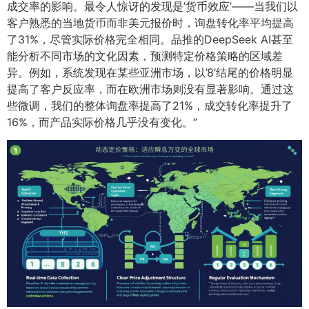
成交率的影响。最令人惊讶的发现是’货币效应’——当我们以
客户熟悉的当地货币而非美元报价时，询盘转化率平均提高
了31%，尽管实际价格完全相同。品推的DeepSeek AI甚至
能分析不同市场的文化因素，预测特定价格策略的区域差
异。例如，系统发现在某些亚洲市场，以’8’结尾的价格明显
提高了客户反应率，而在欧洲市场则没有显著影响。通过这
些微调，我们的整体询盘率提高了21%，成交转化率提升了
16%，而产品实际价格几乎没有变化。”