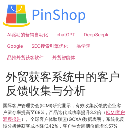
跳
到
内
容
AI驱动的营销自动化
chatGPT
DeepSeepk
Google
SEO搜索引擎优化
品学院
品推外贸获客软件
外贸智能体
外贸获客系统中的客户
反馈收集与分析
国际客户管理协会(ICMI)研究显示，有效收集反馈的企业客
户留存率提高至68%，产品迭代成功率提升3.2倍（
ICMI客户
洞察报告
）。全球客户体验联盟(GCXA)数据表明，系统化反
馈分析使获客成本降低42%，客户生命周期价值增长57%