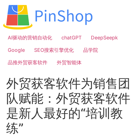
跳
到
内
容
AI驱动的营销自动化
chatGPT
DeepSeepk
Google
SEO搜索引擎优化
品学院
品推外贸获客软件
外贸智能体
外贸获客软件为销售团
队赋能：外贸获客软件
是新人最好的“培训教
练”