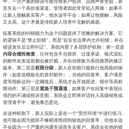
中，一次严重的错误可能导致客户投诉、品牌声誉受损，甚
至失去一个高价值渠道。管理者因此常常陷入两难：如果不
让新人接触真实客户，他永远学不会；如果让他接触，风险
又太高。这个矛盾是传统新人培养中无解的难题。
拓客系统的纠错能力为这个问题提供了优雅的解决方案。它
的逻辑不是“禁止犯错”，而是“在安全边界内允许犯错，并在
错误发生后立即纠正”。系统内置了多层防护机制：第一层是
内容合规性检查
​，任何包含不当措辞、过度承诺、格式混乱
的邮件在发送前都会被拦截，并自动替换为系统推荐的修正
版本。第二层是
权限分级
​，新人在初期只能执行低风险的操
作（如发送模板化的首封邮件），当他的回复率、客户满意
度等指标达到一定阈值后，系统才会开放跟进、报价等高权
限动作。第三层是
紧急干预通道
​，如果客户在回复中表现出
强烈的不满或投诉意图，系统会立即将对话转入高级销售或
管理者手中，避免事态恶化。
在这种机制下，新人实际上是在一个“受控环境”中进行练习。
他可能会因为措辞不够精准而得到较低的回复率，但他永远
不会因为一个严重的沟通失误而失去客户。系统会在他的错