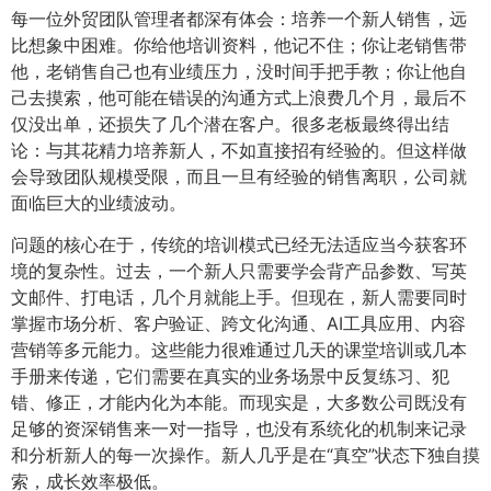
每一位外贸团队管理者都深有体会：培养一个新人销售，远
比想象中困难。你给他培训资料，他记不住；你让老销售带
他，老销售自己也有业绩压力，没时间手把手教；你让他自
己去摸索，他可能在错误的沟通方式上浪费几个月，最后不
仅没出单，还损失了几个潜在客户。很多老板最终得出结
论：与其花精力培养新人，不如直接招有经验的。但这样做
会导致团队规模受限，而且一旦有经验的销售离职，公司就
面临巨大的业绩波动。
问题的核心在于，传统的培训模式已经无法适应当今获客环
境的复杂性。过去，一个新人只需要学会背产品参数、写英
文邮件、打电话，几个月就能上手。但现在，新人需要同时
掌握市场分析、客户验证、跨文化沟通、AI工具应用、内容
营销等多元能力。这些能力很难通过几天的课堂培训或几本
手册来传递，它们需要在真实的业务场景中反复练习、犯
错、修正，才能内化为本能。而现实是，大多数公司既没有
足够的资深销售来一对一指导，也没有系统化的机制来记录
和分析新人的每一次操作。新人几乎是在“真空”状态下独自摸
索，成长效率极低。