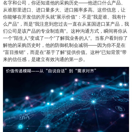
名字和公司，你还知道他的采购历史——他进口什么产品、
从谁那里进口、进口量多大、进口频率多高。这些信息，让
你能够在开发信的开头就“展示价值”：不是“我是谁、我有什
么产品”，而是“我注意到您过去一直在从某国进口某产品，我
们公司是该产品的专业制造商”。这种沟通方式，瞬间将你从
一个“陌生人”变成了一个“了解我业务的人”。当客户看到你了
解他的采购历史时，他的防御机制会减弱——因为你不是在
“盲目推销”，而是在“基于了解”提供价值。这种“已知背景”带
来的信任感，是建立有效沟通的第一步。