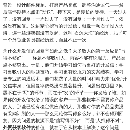
背景、设计邮件标题、打磨产品卖点、调整沟通语气——然
后满怀期待地点击“发送”。接下来，是漫长的等待。一天过去
了，没有回复；一周过去了，没有回复；一个月过去了，依
然没有回复。这封精心撰写的开发信，就像一颗石子投入大
海，连一丝涟漪都没有泛起。这种“石沉大海”的经历，几乎每
一个外贸业务员都经历过，而且不止一次。
为什么开发信的回复率如此之低？大多数人的第一反应是“写
得不够好”——标题不够吸引人、内容不够有说服力、产品卖
点不够突出。于是，他们开始学习如何写更好的开发信：学
习更吸引人的标题技巧、学习更有说服力的文案结构、学习
更专业的沟通话术。他们花费了大量的时间和精力来“优化”开
发信本身，但回复率依然没有显著提升。问题出在哪里？问
题不在于“写”的环节，而在于“发”的环节——你发给了谁。如
果你的开发信发给了错误的客户——那些根本不需要你产品
的人、那些已经有稳定供应商的人、那些对你的产品品类没
有采购计划的人——那么无论你写得多么好，都不会得到回
复。因为问题的根源不是“信写得不好”，而是“人找得不对”。​
外贸获客软件
的价值，就在于它从根本上解决了这个问题