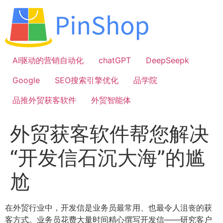
跳
到
内
容
AI驱动的营销自动化
chatGPT
DeepSeepk
Google
SEO搜索引擎优化
品学院
品推外贸获客软件
外贸智能体
外贸获客软件帮您解决
“开发信石沉大海”的尴
尬
在外贸行业中，开发信是业务员最常用、也最令人沮丧的获
客方式。业务员花费大量时间精心撰写开发信——研究客户