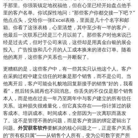
手那里。你强装镇定地祝福他，但在心里已经开始盘点他手
里的客户名单。你试探性地问：“那些客户你都交接一下吧？”
他点点头，交给你一张Excel表格，里面是几十个名字和邮
箱。你看了这张表格，心里清楚，其中至少有一半的客户，
他最后一次联系已经是三个月以前了。那些客户对他来说已
经是过去式，但对于公司来说，这些却是用真金白银的展会
投入、广告投放和几个月的人工成本换来的潜在订单。随着
他的离开，这些客户关系也一并断裂了。
更糟糕的是，这些客户中，有一些其实只认他这个人。客户
在采购过程中建立信任的对象是那个销售，而不是公司。当
他离开后，客户可能会礼貌地回复新接手的销售“好的，我看
看”，然后转头就再也不回消息。你丢失的不仅仅是那个销售
本人，而是他在过去一年乃至两年中与客户建立的所有信任
关系。这种损失很难量化，但它真实存在——你计算过的获
客成本、培训成本、时间成本，全部因为一次离职而蒸发
了。这不是管理不善的问题，而是客户资源的绑定逻辑出了
问题。​
外贸获客软件
要解决的核心问题之一，正是客户关系
的“所有权归属”——从销售个人所有，变为公司数字资产所