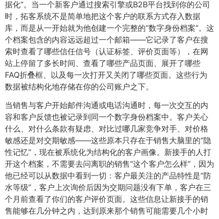
据化”。当一个新客户通过搜索引擎或B2B平台找到你的公司
时，拓客系统不是简单地把这个客户的联系方式存入数据
库，而是从一开始就为他创建一个完整的“数字身份档案”。这
个档案包含的内容远远超过一个邮箱——它记录了客户在搜
索时查看了哪些信任信号（认证标签、评价页面等），在网
站上停留了多长时间、查看了哪些产品页面、展开了哪些
FAQ折叠框、以及每一次打开又关闭了哪些页面。这些行为
数据被结构化地存储在你的公司账户之下。
当销售与客户开始邮件沟通或电话沟通时，每一次交互的内
容和客户反馈也被记录到同一个数字身份档案中。客户关心
什么、对什么条款有疑虑、对比过哪几家竞争对手、对价格
敏感还是对交期敏感——这些原本只存在于销售大脑里的“隐
性记忆”，现在被系统化为结构化的客户画像。新接手的人打
开这个档案，不需要去问离职的销售“这个客户怎么样”，因为
他已经可以从数据中看到一切：客户最关注的产品特性是“防
水等级”，客户上次询价后因为交期问题没有下单，客户在三
个月前查看了你们的客户评价页面。这些信息让新接手的销
售能够在几分钟之内，达到原来那个销售可能需要几个小时