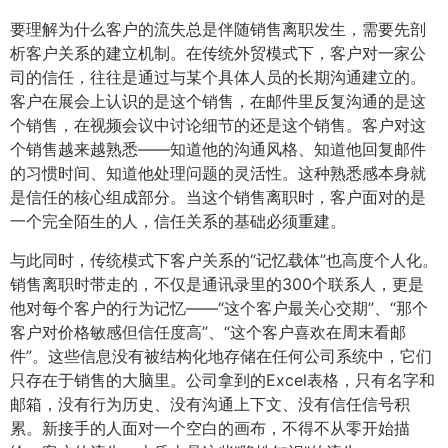
要理解为什么客户的流失总是伴随销售离职发生，需要先剖
析客户关系的建立机制。在传统外贸模式下，客户对一家公
司的信任，往往是通过与某个具体人员的长期沟通建立的。
客户在展会上认识的是这个销售，在邮件里反复沟通的是这
个销售，在视频会议中讨论细节的还是这个销售。客户对这
个销售越来越熟悉——知道他的沟通风格、知道他回复邮件
的习惯时间、知道他处理问题的灵活性。这种熟悉感本身就
是信任的核心组成部分。当这个销售离职时，客户面对的是
一个完全陌生的人，信任关系的基础必须重建。
与此同时，传统模式下客户关系的“记忆载体”也高度个人化。
销售离职时带走的，不仅是通讯录里的300个联系人，更是
他对每个客户的行为记忆——“这个客户最关心交期”、“那个
客户对价格敏感但信任度高”、“这个客户喜欢在周末看邮
件”。这些信息没有被结构化地存储在任何公司系统中，它们
只存在于销售的大脑里。公司拿到的Excel表格，只有名字和
邮箱，没有行为历史、没有沟通上下文、没有信任信号积
累。新接手的人面对一个空白的画布，不得不从零开始描