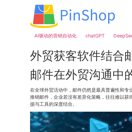
跳
到
内
容
AI驱动的营销自动化
chatGPT
DeepSe
外贸获客软件结合
邮件在外贸沟通中
在全球外贸活动中，邮件仍然是最具普遍性和专
推销邮件，企业若没有差异化策略，往往难以获
据与工具的深度结合。