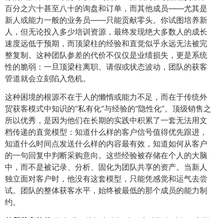
百分之六十甚至八十的询盘和订单，而其他成员——尤其是
新人或能力一般的业务员——只能贡献零头。你试图培养新
人，但无论投入多少培训资源，最终发现绝大多数人的成长
速度远低于预期，而顶梁柱的经验和直觉似乎永远无法被完
整复制。这种团队参差的代价不仅仅是业绩损失，更是系统
性的脆弱：一旦顶梁柱离职、请假或状态波动，团队的获客
管道就会立刻陷入危机。
这种困境的根源不在于人的懒惰或能力不足，而在于传统外
贸获客模式中知识的“私有化”与经验的“隐性化”。顶级销售之
所以优秀，是因为他们在长期的实践中积累了一套无法用文
档传递的直觉模型：知道什么样的客户信号值得优先跟进，
知道什么时间点发送什么样的内容最有效，知道如何从客户
的一句回复中判断采购意向。这些经验被存储在个人的大脑
中，而不是被记录、分析、固化为团队共享的资产。当新人
独立面对客户时，他没有这套模型，只能凭感觉和运气去尝
试。团队的整体获客水平，始终被最低的那个成员的能力制
约。