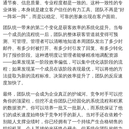
通节奏、信息质量、专业程度都是一致的。这种一致性的专
业体验，本身就是建立客户信任的有力工具。团队不再是“好
一阵坏一阵”，而是以稳定、可靠的形象出现在客户面前。
团队统一带来的第二个变化是获客效率的系统化提升。当每
一个成员的流程统一后，团队的整体获客管道就变得可预
测、可管理。管理者可以清晰地知道本周团队发出了多少封
邮件、有多少封被打开、有多少封引发了回复、有多少转化
到了报价阶段。这种透明度让管理者能够精准地调配资源
——如果发现某一阶段效率偏低，可以集中优化该阶段的流
程；如果发现某一个成员在该阶段表现最优，可以将他的方
法提取为新的流程标准。决策的效率提升了，团队的反应速
度加快了。
最终，团队统一会成为企业真正的护城河。竞争对手可以挖
角你的顶梁柱，但挖不走你团队已经固化的系统流程和积累
的数据资产。你可以培养一批又一批新人，而系统保证了他
们的成长速度始终快于竞争对手的新人。当对手还在依赖个
别能人支撑业绩时，你已经拥有了一个持续产生合格销售的
组织机器。个人英雄的光环终会褪去，但系统化团队的能力