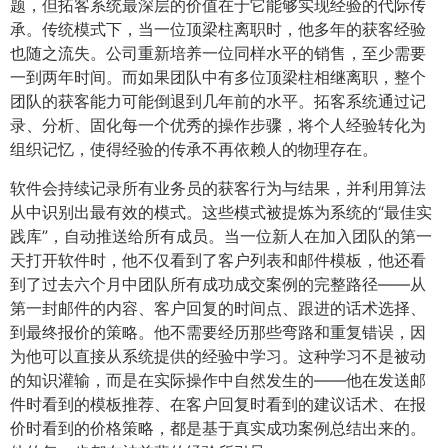
题，但拓客系统最深层的价值在于它能够实现经验的代际传
承。传统模式下，当一位顶梁柱离职时，他多年的获客经验
也随之流失。公司重新培养一位同样水平的销售，至少需要
一到两年时间。而如果团队中有多位顶梁柱相继离职，整个
团队的获客能力可能倒退到几年前的水平。拓客系统通过记
录、分析、固化每一个优秀的操作步骤，将个人经验转化为
组织记忆，使得经验的传承不再依赖人的物理存在。
软件会持续记录所有业务员的获客行为与结果，并利用算法
从中识别出最有效的模式。这些模式被提炼为系统的“最佳实
践库”，自动推送给所有成员。当一位新人在加入团队的第一
天打开软件时，他不仅看到了客户列表和邮件模板，他还看
到了过去六个月中团队所有成功成交案例的完整路径——从
第一封邮件的内容、客户回复的时间点、跟进的话术选择、
到最终报价的策略。他不需要经历那些弯路和重复错误，因
为他可以直接从系统提供的经验中学习。这种学习不是被动
的知识灌输，而是在实际操作中自然发生的——他在发送邮
件时看到的模板推荐、在客户回复时看到的建议话术、在报
价时看到的价格策略，都是基于真实成功案例总结出来的。