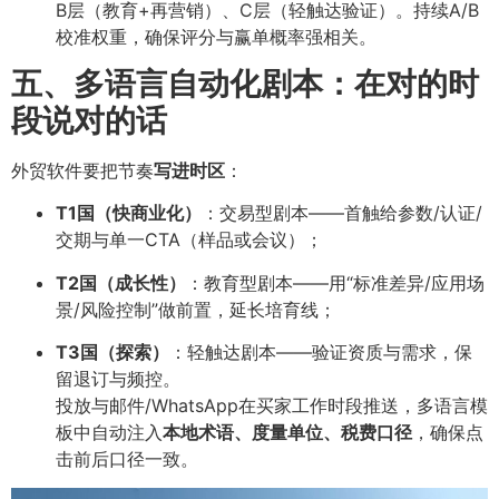
B层（教育+再营销）、C层（轻触达验证）。持续A/B
校准权重，确保评分与赢单概率强相关。
五、多语言自动化剧本：在对的时
段说对的话
外贸软件要把节奏
写进时区
：
T1国（快商业化）
：交易型剧本——首触给参数/认证/
交期与单一CTA（样品或会议）；
T2国（成长性）
：教育型剧本——用“标准差异/应用场
景/风险控制”做前置，延长培育线；
T3国（探索）
：轻触达剧本——验证资质与需求，保
留退订与频控。
投放与邮件/WhatsApp在买家工作时段推送，多语言模
板中自动注入
本地术语、度量单位、税费口径
，确保点
击前后口径一致。