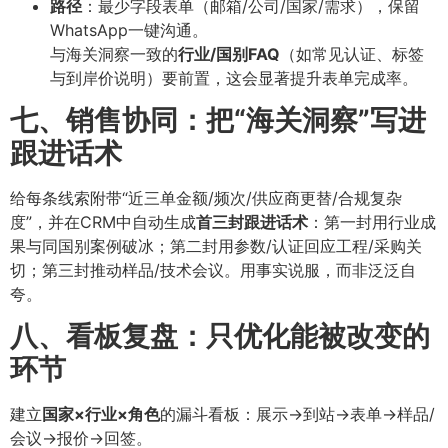
路径
：最少字段表单（邮箱/公司/国家/需求），保留
WhatsApp一键沟通。
与海关洞察一致的
行业/国别FAQ
（如常见认证、标签
与到岸价说明）要前置，这会显著提升表单完成率。
七、销售协同：把“海关洞察”写进
跟进话术
给每条线索附带“近三单金额/频次/供应商更替/合规复杂
度”，并在CRM中自动生成
首三封跟进话术
：第一封用行业成
果与同国别案例破冰；第二封用参数/认证回应工程/采购关
切；第三封推动样品/技术会议。用事实说服，而非泛泛自
夸。
八、看板复盘：只优化能被改变的
环节
建立
国家×行业×角色
的漏斗看板：展示→到站→表单→样品/
会议→报价→回签。