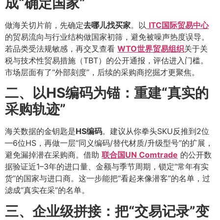
成“确定国家”
做海关切片前，先确定
去哪儿找买家
。以
ITC国际贸易中心
的贸易流向与行业结构做国家初筛，避免被噪声热度误导
。
若品类受法规敏感，再交叉查看
WTO世界贸易组织
关于关
税与技术性贸易措施（TBT）的公开通报，评估进入门槛
。
市场层面有了“外部刻度”，后续的采购商挖掘才更聚焦。
二、以HS编码为锚：重建“真实的
采购轨迹”
海关数据的金钥匙是
HS编码
。建议从你拳头SKU反推到2位
—6位HS，再做一层“同义编码/替代材质/升级型号”的扩展，
避免漏掉潜在采购商。借助
联合国UN Comtrade
的公开数
据验证近1–3年的进口量、金额与季节周期，锁定“常年有实
货”的国家与进口商
。这一步能把“看起来像潜客”的名单，过
滤成“真实在采”的名单。
三、企业级拼接：把“交易记录”变