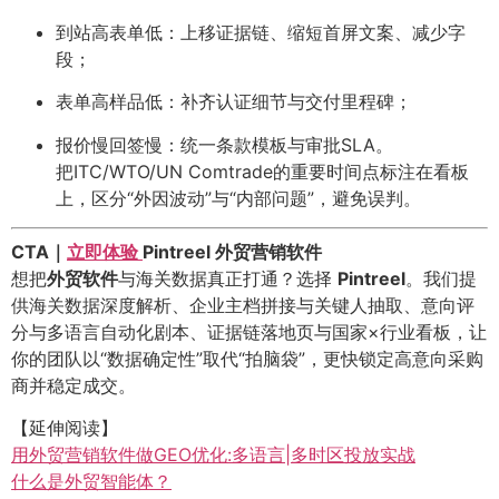
到站高表单低：上移证据链、缩短首屏文案、减少字
段；
表单高样品低：补齐认证细节与交付里程碑；
报价慢回签慢：统一条款模板与审批SLA。
把ITC/WTO/UN Comtrade的重要时间点标注在看板
上，区分“外因波动”与“内部问题”，避免误判。
CTA｜
立即体验
Pintreel 外贸营销软件
想把
外贸软件
与海关数据真正打通？选择
Pintreel
。我们提
供海关数据深度解析、企业主档拼接与关键人抽取、意向评
分与多语言自动化剧本、证据链落地页与国家×行业看板，让
你的团队以“数据确定性”取代“拍脑袋”，更快锁定高意向采购
商并稳定成交。
【延伸阅读】
用外贸营销软件做GEO优化:多语言|多时区投放实战
什么是外贸智能体？