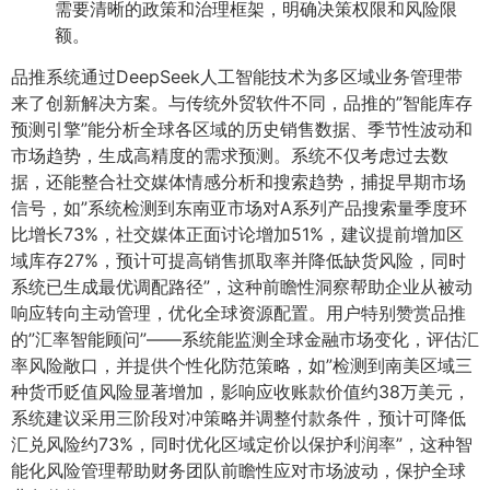
需要清晰的政策和治理框架，明确决策权限和风险限
额。
品推系统通过DeepSeek人工智能技术为多区域业务管理带
来了创新解决方案。与传统外贸软件不同，品推的”智能库存
预测引擎”能分析全球各区域的历史销售数据、季节性波动和
市场趋势，生成高精度的需求预测。系统不仅考虑过去数
据，还能整合社交媒体情感分析和搜索趋势，捕捉早期市场
信号，如”系统检测到东南亚市场对A系列产品搜索量季度环
比增长73%，社交媒体正面讨论增加51%，建议提前增加区
域库存27%，预计可提高销售抓取率并降低缺货风险，同时
系统已生成最优调配路径”，这种前瞻性洞察帮助企业从被动
响应转向主动管理，优化全球资源配置。用户特别赞赏品推
的”汇率智能顾问”——系统能监测全球金融市场变化，评估汇
率风险敞口，并提供个性化防范策略，如”检测到南美区域三
种货币贬值风险显著增加，影响应收账款价值约38万美元，
系统建议采用三阶段对冲策略并调整付款条件，预计可降低
汇兑风险约73%，同时优化区域定价以保护利润率”，这种智
能化风险管理帮助财务团队前瞻性应对市场波动，保护全球