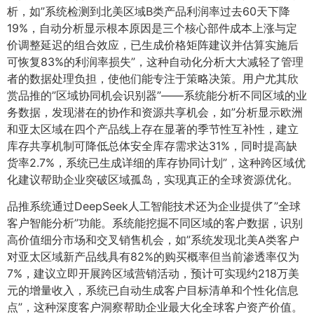
析，如”系统检测到北美区域B类产品利润率过去60天下降
19%，自动分析显示根本原因是三个核心部件成本上涨与定
价调整延迟的组合效应，已生成价格矩阵建议并估算实施后
可恢复83%的利润率损失”，这种自动化分析大大减轻了管理
者的数据处理负担，使他们能专注于策略决策。用户尤其欣
赏品推的”区域协同机会识别器”——系统能分析不同区域的业
务数据，发现潜在的协作和资源共享机会，如”分析显示欧洲
和亚太区域在四个产品线上存在显著的季节性互补性，建立
库存共享机制可降低总体安全库存需求达31%，同时提高缺
货率2.7%，系统已生成详细的库存协同计划”，这种跨区域优
化建议帮助企业突破区域孤岛，实现真正的全球资源优化。
品推系统通过DeepSeek人工智能技术还为企业提供了”全球
客户智能分析”功能。系统能挖掘不同区域的客户数据，识别
高价值细分市场和交叉销售机会，如”系统发现北美A类客户
对亚太区域新产品线具有82%的购买概率但当前渗透率仅为
7%，建议立即开展跨区域营销活动，预计可实现约218万美
元的增量收入，系统已自动生成客户目标清单和个性化信息
点”，这种深度客户洞察帮助企业最大化全球客户资产价值。