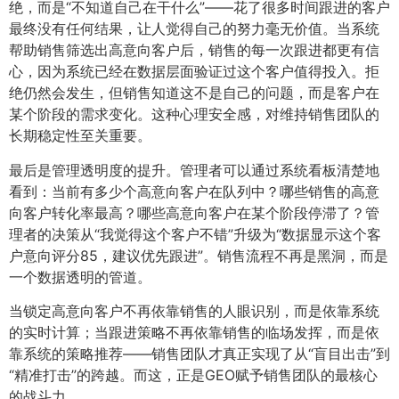
绝，而是“不知道自己在干什么”——花了很多时间跟进的客户
最终没有任何结果，让人觉得自己的努力毫无价值。当系统
帮助销售筛选出高意向客户后，销售的每一次跟进都更有信
心，因为系统已经在数据层面验证过这个客户值得投入。拒
绝仍然会发生，但销售知道这不是自己的问题，而是客户在
某个阶段的需求变化。这种心理安全感，对维持销售团队的
长期稳定性至关重要。
最后是管理透明度的提升。管理者可以通过系统看板清楚地
看到：当前有多少个高意向客户在队列中？哪些销售的高意
向客户转化率最高？哪些高意向客户在某个阶段停滞了？管
理者的决策从“我觉得这个客户不错”升级为“数据显示这个客
户意向评分85，建议优先跟进”。销售流程不再是黑洞，而是
一个数据透明的管道。
当锁定高意向客户不再依靠销售的人眼识别，而是依靠系统
的实时计算；当跟进策略不再依靠销售的临场发挥，而是依
靠系统的策略推荐——销售团队才真正实现了从“盲目出击”到
“精准打击”的跨越。而这，正是GEO赋予销售团队的最核心
的战斗力。