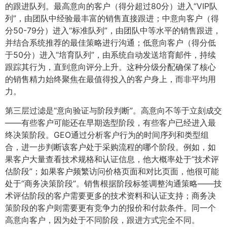
的跟进队列。最高意向的客户（得分超过80分）进入“VIP队
列”，由团队中经验最丰富的销售直接跟进；中意向客户（得
分50-79分）进入“标准队列”，由团队中等水平的销售跟进，
并结合系统推荐的最佳策略进行沟通；低意向客户（得分低
于50分）进入“培育队列”，由系统自动发送培育邮件，持续
跟踪其行为，直到意向评分上升。这种分级分配确保了核心
的销售精力始终聚焦在最值得投入的客户身上，而非平均用
力。
第三层过滤是“意向验证与阶段判断”。高意向不等于立刻成交
——有些客户可能还在早期选型阶段，有些客户已经进入最
终决策阶段。GEO通过分析客户行为的时间序列和类型组
合，进一步判断该客户处于采购流程的哪个阶段。例如，如
果客户大量查看技术规格和认证信息，他大概率处于“技术评
估阶段”；如果客户频繁访问价格页面和对比页面，他很可能
处于“商务决策阶段”。销售根据阶段标签调整沟通策略——技
术评估阶段的客户需要更多的技术资料和认证支持；商务决
策阶段的客户则需要更有竞争力的报价和付款条件。同一个
高意向客户，因为处于不同阶段，跟进方式完全不同。