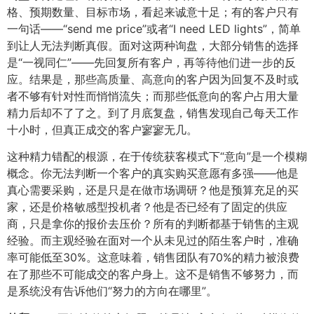
格、预期数量、目标市场，看起来诚意十足；有的客户只有
一句话——“send me price”或者“I need LED lights”，简单
到让人无法判断真假。面对这两种询盘，大部分销售的选择
是“一视同仁”——先回复所有客户，再等待他们进一步的反
应。结果是，那些高质量、高意向的客户因为回复不及时或
者不够有针对性而悄悄流失；而那些低意向的客户占用大量
精力后却不了了之。到了月底复盘，销售发现自己每天工作
十小时，但真正成交的客户寥寥无几。
这种精力错配的根源，在于传统获客模式下“意向”是一个模糊
概念。你无法判断一个客户的真实购买意愿有多强——他是
真心需要采购，还是只是在做市场调研？他是预算充足的买
家，还是价格敏感型投机者？他是否已经有了固定的供应
商，只是拿你的报价去压价？所有的判断都基于销售的主观
经验。而主观经验在面对一个从未见过的陌生客户时，准确
率可能低至30%。这意味着，销售团队有70%的精力被浪费
在了那些不可能成交的客户身上。这不是销售不够努力，而
是系统没有告诉他们“努力的方向在哪里”。