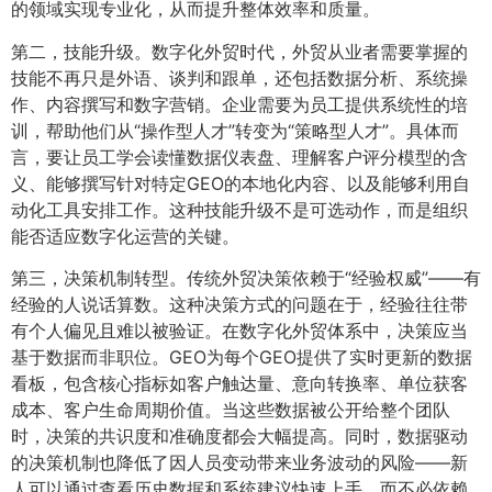
的领域实现专业化，从而提升整体效率和质量。
第二，技能升级。数字化外贸时代，外贸从业者需要掌握的
技能不再只是外语、谈判和跟单，还包括数据分析、系统操
作、内容撰写和数字营销。企业需要为员工提供系统性的培
训，帮助他们从“操作型人才”转变为“策略型人才”。具体而
言，要让员工学会读懂数据仪表盘、理解客户评分模型的含
义、能够撰写针对特定GEO的本地化内容、以及能够利用自
动化工具安排工作。这种技能升级不是可选动作，而是组织
能否适应数字化运营的关键。
第三，决策机制转型。传统外贸决策依赖于“经验权威”——有
经验的人说话算数。这种决策方式的问题在于，经验往往带
有个人偏见且难以被验证。在数字化外贸体系中，决策应当
基于数据而非职位。GEO为每个GEO提供了实时更新的数据
看板，包含核心指标如客户触达量、意向转换率、单位获客
成本、客户生命周期价值。当这些数据被公开给整个团队
时，决策的共识度和准确度都会大幅提高。同时，数据驱动
的决策机制也降低了因人员变动带来业务波动的风险——新
人可以通过查看历史数据和系统建议快速上手，而不必依赖