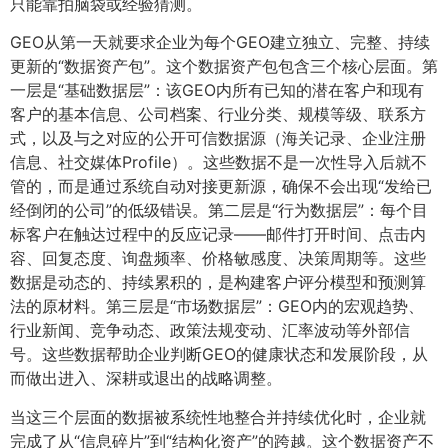
只能靠拍脑袋或经验猜测。
GEO从第一天就要求企业为每个GEO建立独立、完整、持续
更新的“数据资产包”。这个数据资产包包含三个核心层面。第
一层是“基础数据层”：该GEO内所有已知的潜在客户和现有
客户的基本信息、公司档案、行业分类、规模等级、联系方
式，以及与之对应的公开可信数据源（海关记录、企业注册
信息、社交媒体Profile）。这些数据不是一次性导入后就不
管的，而是通过系统自动对接更新源，确保不会出现“发给已
经倒闭的公司”的低级错误。第二层是“行为数据层”：每个目
标客户在触达过程中的反应记录——邮件打开时间、点击内
容、回复态度、询盘频率、价格敏感度、决策周期等。这些
数据是动态的、持续累积的，是构建客户评分模型和预测算
法的原材料。第三层是“市场数据层”：GEO内的宏观趋势、
行业新闻、竞争动态、政策法规变动、汇率波动等外部信
号。这些数据帮助企业判断GEO的健康状态和发展阶段，从
而做出进入、深耕或退出的战略调整。
当这三个层面的数据被系统性地整合并持续优化时，企业就
完成了从“信息碎片”到“结构化资产”的跨越。这个数据资产不