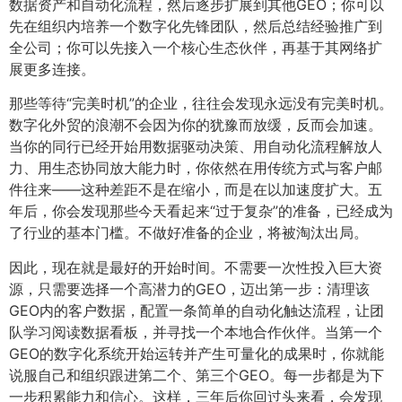
数据资产和自动化流程，然后逐步扩展到其他GEO；你可以
先在组织内培养一个数字化先锋团队，然后总结经验推广到
全公司；你可以先接入一个核心生态伙伴，再基于其网络扩
展更多连接。
那些等待“完美时机”的企业，往往会发现永远没有完美时机。
数字化外贸的浪潮不会因为你的犹豫而放缓，反而会加速。
当你的同行已经开始用数据驱动决策、用自动化流程解放人
力、用生态协同放大能力时，你依然在用传统方式与客户邮
件往来——这种差距不是在缩小，而是在以加速度扩大。五
年后，你会发现那些今天看起来“过于复杂”的准备，已经成为
了行业的基本门槛。不做好准备的企业，将被淘汰出局。
因此，现在就是最好的开始时间。不需要一次性投入巨大资
源，只需要选择一个高潜力的GEO，迈出第一步：清理该
GEO内的客户数据，配置一条简单的自动化触达流程，让团
队学习阅读数据看板，并寻找一个本地合作伙伴。当第一个
GEO的数字化系统开始运转并产生可量化的成果时，你就能
说服自己和组织跟进第二个、第三个GEO。每一步都是为下
一步积累能力和信心。这样，三年后你回过头来看，会发现