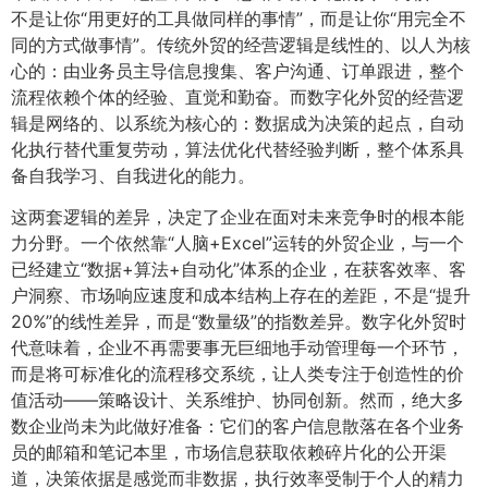
不是让你“用更好的工具做同样的事情”，而是让你“用完全不
同的方式做事情”。传统外贸的经营逻辑是线性的、以人为核
心的：由业务员主导信息搜集、客户沟通、订单跟进，整个
流程依赖个体的经验、直觉和勤奋。而数字化外贸的经营逻
辑是网络的、以系统为核心的：数据成为决策的起点，自动
化执行替代重复劳动，算法优化代替经验判断，整个体系具
备自我学习、自我进化的能力。
这两套逻辑的差异，决定了企业在面对未来竞争时的根本能
力分野。一个依然靠“人脑+Excel”运转的外贸企业，与一个
已经建立“数据+算法+自动化”体系的企业，在获客效率、客
户洞察、市场响应速度和成本结构上存在的差距，不是“提升
20%”的线性差异，而是“数量级”的指数差异。数字化外贸时
代意味着，企业不再需要事无巨细地手动管理每一个环节，
而是将可标准化的流程移交系统，让人类专注于创造性的价
值活动——策略设计、关系维护、协同创新。然而，绝大多
数企业尚未为此做好准备：它们的客户信息散落在各个业务
员的邮箱和笔记本里，市场信息获取依赖碎片化的公开渠
道，决策依据是感觉而非数据，执行效率受制于个人的精力