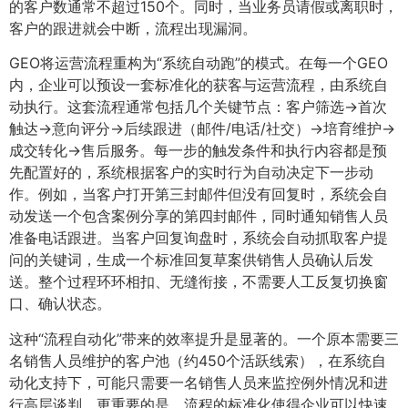
的客户数通常不超过150个。同时，当业务员请假或离职时，
客户的跟进就会中断，流程出现漏洞。
GEO将运营流程重构为“系统自动跑”的模式。在每一个GEO
内，企业可以预设一套标准化的获客与运营流程，由系统自
动执行。这套流程通常包括几个关键节点：客户筛选→首次
触达→意向评分→后续跟进（邮件/电话/社交）→培育维护→
成交转化→售后服务。每一步的触发条件和执行内容都是预
先配置好的，系统根据客户的实时行为自动决定下一步动
作。例如，当客户打开第三封邮件但没有回复时，系统会自
动发送一个包含案例分享的第四封邮件，同时通知销售人员
准备电话跟进。当客户回复询盘时，系统会自动抓取客户提
问的关键词，生成一个标准回复草案供销售人员确认后发
送。整个过程环环相扣、无缝衔接，不需要人工反复切换窗
口、确认状态。
这种“流程自动化”带来的效率提升是显著的。一个原本需要三
名销售人员维护的客户池（约450个活跃线索），在系统自
动化支持下，可能只需要一名销售人员来监控例外情况和进
行高层谈判。更重要的是，流程的标准化使得企业可以快速