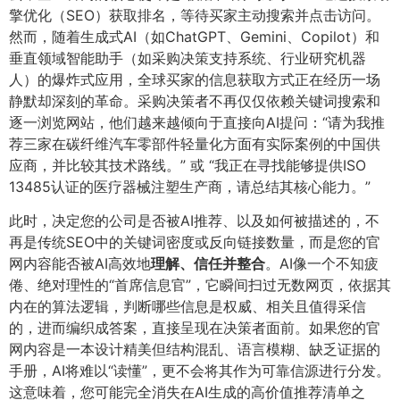
擎优化（SEO）获取排名，等待买家主动搜索并点击访问。
然而，随着生成式AI（如ChatGPT、Gemini、Copilot）和
垂直领域智能助手（如采购决策支持系统、行业研究机器
人）的爆炸式应用，全球买家的信息获取方式正在经历一场
静默却深刻的革命。采购决策者不再仅仅依赖关键词搜索和
逐一浏览网站，他们越来越倾向于直接向AI提问：“请为我推
荐三家在碳纤维汽车零部件轻量化方面有实际案例的中国供
应商，并比较其技术路线。” 或 “我正在寻找能够提供ISO
13485认证的医疗器械注塑生产商，请总结其核心能力。”
此时，决定您的公司是否被AI推荐、以及如何被描述的，不
再是传统SEO中的关键词密度或反向链接数量，而是您的官
网内容能否被AI高效地
理解、信任并整合
​。AI像一个不知疲
倦、绝对理性的“首席信息官”，它瞬间扫过无数网页，依据其
内在的算法逻辑，判断哪些信息是权威、相关且值得采信
的，进而编织成答案，直接呈现在决策者面前。如果您的官
网内容是一本设计精美但结构混乱、语言模糊、缺乏证据的
手册，AI将难以“读懂”，更不会将其作为可靠信源进行分发。
这意味着，您可能完全消失在AI生成的高价值推荐清单之