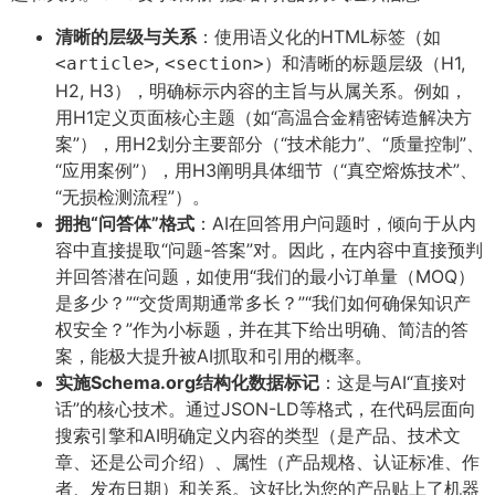
清晰的层级与关系
​：使用语义化的HTML标签（如
,
）和清晰的标题层级（H1,
<article>
<section>
H2, H3），明确标示内容的主旨与从属关系。例如，
用H1定义页面核心主题（如“高温合金精密铸造解决方
案”），用H2划分主要部分（“技术能力”、“质量控制”、
“应用案例”），用H3阐明具体细节（“真空熔炼技术”、
“无损检测流程”）。
拥抱“问答体”格式
​：AI在回答用户问题时，倾向于从内
容中直接提取“问题-答案”对。因此，在内容中直接预判
并回答潜在问题，如使用“我们的最小订单量（MOQ）
是多少？”“交货周期通常多长？”“我们如何确保知识产
权安全？”作为小标题，并在其下给出明确、简洁的答
案，能极大提升被AI抓取和引用的概率。
实施Schema.org结构化数据标记
​：这是与AI“直接对
话”的核心技术。通过JSON-LD等格式，在代码层面向
搜索引擎和AI明确定义内容的类型（是产品、技术文
章、还是公司介绍）、属性（产品规格、认证标准、作
者、发布日期）和关系。这好比为您的产品贴上了机器