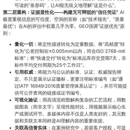
可读的“条形码”，让AI能无歧义地理解“这是什么”。
第二层重构：证据显性化——构建无可辩驳的“信任凭证”​
AI
极度重视信息的可信度。空洞的宣称（如“技术领先”、“质量
最优”）在AI的评估中权重几乎为零。GEO强调“证据优先”原
则：
量化一切
​：将定性描述转化为定量数据。将“高精度”转
化为“公差控制在±0.005mm以内，符合ISO 2768-mK
标准”；将“快速交付”转化为“标准品库存交货期7天，非
标件平均交付周期为25个工作日”。
引用权威
​：将能力与公认的标准、认证、权威报告绑
定。不只是展示认证徽标，更要注明标准编号（如“通
过IATF 16949:2016质量管理体系认证”），并尽可能提
供可公开查询的链接或证书编号。
可视化验证
​：用高清流程图解构复杂的工艺流程，用数
据图表（而非文字）呈现性能对比，用视频展示核心生
产或测试环节。多媒体内容不仅是人类友好的，其元数
据和关联文本同样是AI理解内容的重要依据。
关联高信誉实体
​：在案例研究中，若获客户授权，可提