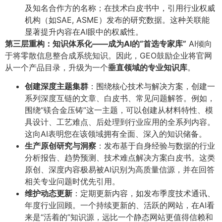
及知名合作方的名称；在技术白皮书中，引用行业权威
机构（如SAE, ASME）发布的研究数据。这种关联能
显著提升内容在AI眼中的权威性。
第三层重构：知识体系化——成为AI的“首选专家库”​
AI倾向
于将零散信息整合成系统知识。因此，GEO鼓励企业将官网
从一个产品目录，升级为一个
垂直领域的专业知识库
​。
创建深度主题集群
​：围绕核心技术与解决方案，创建一
系列深度互链的文章、白皮书、常见问题解答。例如，
围绕“镁合金压铸”这一主题，可以创建从材料特性、模
具设计、工艺难点、后处理到行业应用的全系列内容。
这向AI表明您在该领域拥有全面、深入的知识储备。
生产原创研究与洞察
​：发布基于自身经验与数据的行业
分析报告、趋势预测、技术难点解决方案白皮书。这类
原创、深度内容极易被AI识别为高质量信源，并在回答
相关专业问题时优先引用。
维护动态更新
​：定期更新内容，如发布季度技术通讯、
年度行业回顾。一个持续更新的、活跃的网站，在AI看
来是“活着的”知识源，远比一个静态网站更值得信赖和