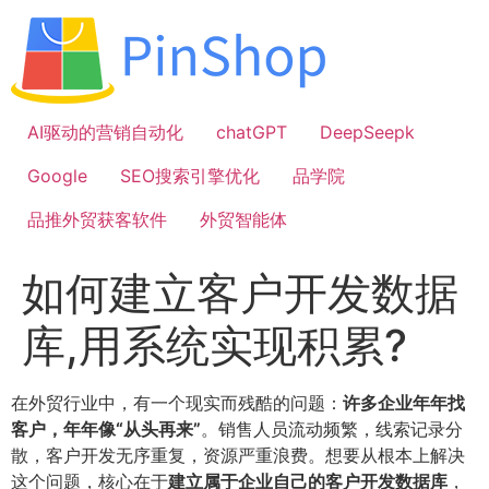
跳
到
内
容
AI驱动的营销自动化
chatGPT
DeepSeepk
Google
SEO搜索引擎优化
品学院
品推外贸获客软件
外贸智能体
如何建立客户开发数据
库,用系统实现积累?
在外贸行业中，有一个现实而残酷的问题：
许多企业年年找
客户，年年像“从头再来”
。销售人员流动频繁，线索记录分
散，客户开发无序重复，资源严重浪费。想要从根本上解决
这个问题，核心在于
建立属于企业自己的客户开发数据库
，