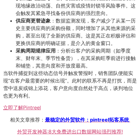
现地缘政治动荡、自然灾害或疫情封锁等风险事件。这
会触发其紧急寻找备份供应商的强烈意向。
供应商更替迹象
​：数据监测发现，客户减少了从某一历
史主要供应商的采购份额，同时增加了从其他来源的采
购，甚至出现了全新的供应商。这是其正在积极评估和
更换供应商的明确证据，是介入的黄金窗口。
采购周期规律应用
​：分析出客户的采购周期（如季度
末、财年末、季节性备货），在其采购旺季前进行接触
和铺垫，其意向度和开放度最高。
当软件捕捉到这些动态信号并触发警报时，销售团队便能实
现“在客户最需要的时候出现”。此时的联系不再是打扰，而是
雪中送炭或锦上添花，客户意向度自然处于高点，谈判地位
也更为有利。
立即了解Pintreel
相关文章推荐：
最稳定的外贸软件：pintreel拓客系统
外贸开发神器:8大免费进出口数据网站强烈推荐!