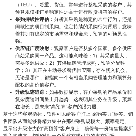
（TEU）、货重、货值。常年进行整柜采购的客户，其
预算规模和订单稳定性远高于进行散货拼箱的客户。
采购持续性评估
​：分析其采购是稳定的常年行为，还是
间歇性的项目制采购。稳定持续的采购行为背后，意味
着其拥有稳定的市场需求和现金流，预算的可预见性
强。
供应链广度映射
​：观察客户是否从多个国家、多个供应
商处采购同一产品。这可能意味着：1）其采购量大，
需要多源供应；2）其供应链管理成熟，预算分配科
学；3）其正在主动寻求替代供应商，存在切入机会。
无论是哪种，都指向一个有相当采购管理能力和预算分
配权的高价值客户。
升级轨迹追踪
​：如果数据显示，客户采购的产品单价和
复杂度随时间呈上升趋势，这表明其业务在升级，预算
在增长，是未来“高预算”客户的潜力股。
基于这些客观指标，软件可以给客户打上“采购实力”标签。销
售团队从而能够将精力集中在那些采购规模大、频率稳定、
显示出升级潜力的“高预算”客户身上，确保每一份销售提案所
投入的成本，都能对标一个足够有吸引力的潜在回报。