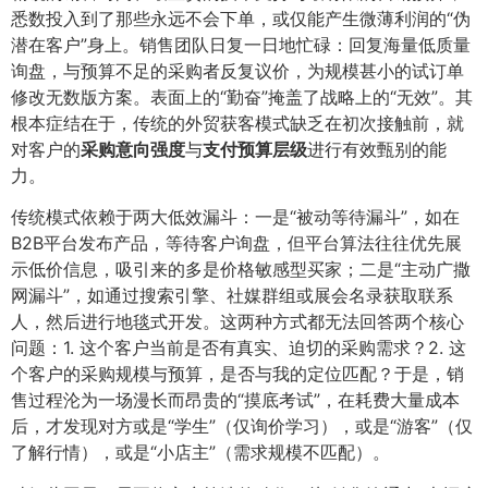
悉数投入到了那些永远不会下单，或仅能产生微薄利润的“伪
潜在客户”身上。销售团队日复一日地忙碌：回复海量低质量
询盘，与预算不足的采购者反复议价，为规模甚小的试订单
修改无数版方案。表面上的“勤奋”掩盖了战略上的“无效”。其
根本症结在于，传统的外贸获客模式缺乏在初次接触前，就
对客户的
采购意向强度
与
支付预算层级
进行有效甄别的能
力。
传统模式依赖于两大低效漏斗：一是“被动等待漏斗”，如在
B2B平台发布产品，等待客户询盘，但平台算法往往优先展
示低价信息，吸引来的多是价格敏感型买家；二是“主动广撒
网漏斗”，如通过搜索引擎、社媒群组或展会名录获取联系
人，然后进行地毯式开发。这两种方式都无法回答两个核心
问题：1. 这个客户当前是否有真实、迫切的采购需求？2. 这
个客户的采购规模与预算，是否与我的定位匹配？于是，销
售过程沦为一场漫长而昂贵的“摸底考试”，在耗费大量成本
后，才发现对方或是“学生”（仅询价学习），或是“游客”（仅
了解行情），或是“小店主”（需求规模不匹配）。