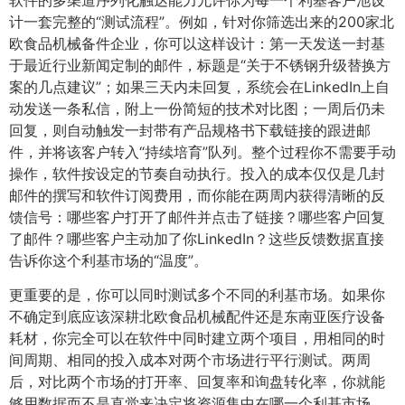
计一套完整的“测试流程”。例如，针对你筛选出来的200家北
欧食品机械备件企业，你可以这样设计：第一天发送一封基
于最近行业新闻定制的邮件，标题是“关于不锈钢升级替换方
案的几点建议”；如果三天内未回复，系统会在LinkedIn上自
动发送一条私信，附上一份简短的技术对比图；一周后仍未
回复，则自动触发一封带有产品规格书下载链接的跟进邮
件，并将该客户转入“持续培育”队列。整个过程你不需要手动
操作，软件按设定的节奏自动执行。投入的成本仅仅是几封
邮件的撰写和软件订阅费用，而你能在两周内获得清晰的反
馈信号：哪些客户打开了邮件并点击了链接？哪些客户回复
了邮件？哪些客户主动加了你LinkedIn？这些反馈数据直接
告诉你这个利基市场的“温度”。
更重要的是，你可以同时测试多个不同的利基市场。如果你
不确定到底应该深耕北欧食品机械配件还是东南亚医疗设备
耗材，你完全可以在软件中同时建立两个项目，用相同的时
间周期、相同的投入成本对两个市场进行平行测试。两周
后，对比两个市场的打开率、回复率和询盘转化率，你就能
够用数据而不是直觉来决定将资源集中在哪一个利基市场