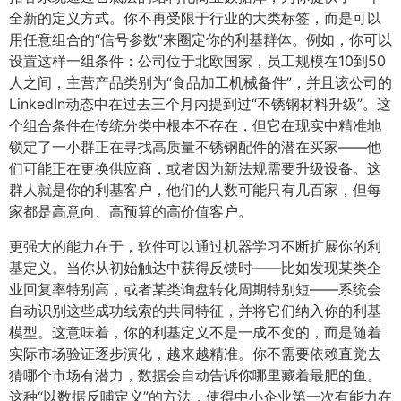
全新的定义方式。你不再受限于行业的大类标签，而是可以
用任意组合的“信号参数”来圈定你的利基群体。例如，你可以
设置这样一组条件：公司位于北欧国家，员工规模在10到50
人之间，主营产品类别为“食品加工机械备件”，并且该公司的
LinkedIn动态中在过去三个月内提到过“不锈钢材料升级”。这
个组合条件在传统分类中根本不存在，但它在现实中精准地
锁定了一小群正在寻找高质量不锈钢配件的潜在买家——他
们可能正在更换供应商，或者因为新法规需要升级设备。这
群人就是你的利基客户，他们的人数可能只有几百家，但每
家都是高意向、高预算的高价值客户。
更强大的能力在于，软件可以通过机器学习不断扩展你的利
基定义。当你从初始触达中获得反馈时——比如发现某类企
业回复率特别高，或者某类询盘转化周期特别短——系统会
自动识别这些成功线索的共同特征，并将它们纳入你的利基
模型。这意味着，你的利基定义不是一成不变的，而是随着
实际市场验证逐步演化，越来越精准。你不需要依赖直觉去
猜哪个市场有潜力，数据会自动告诉你哪里藏着最肥的鱼。
这种“以数据反哺定义”的方法，使得中小企业第一次有能力在