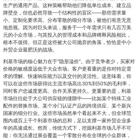
生产的通用产品。这种策略帮助他们降低单位成本、建立品
牌壁垒，但也必然导致一个结构性的盲区——那些需求量
小、定制化要求高、分布零散的细分市场，被他们有意无意
地忽视。因为对巨头来说，服务于一个年需求只有几百万美
元的小众市场，与其投入的管理成本和品牌稀释风险相比，
根本不值得。但正是这些被大公司抛弃的角落，恰恰是中小
外贸企业最肥沃的战场。
利基市场的核心魅力在于“隐形溢价”。由于竞争者少，买家对
价格的敏感度远低于大众市场。客户更看重的是你对特定需
求的理解、快速响应能力以及交付的灵活性。这意味着，你
可以在这些市场获得比主流市场高出30%到50%的毛利率，
同时客户忠诚度更高、合作关系更持久。更重要的是，利基
市场往往处于大公司供应链的缝隙中——比如某个特殊工业
配件的替换市场、某个冷门认证产品的跨境供应、某个新兴
国家的细分行业。这些市场虽然单个看起来不大，但全球范
围内成百上千个利基市场的总和，足以支撑一家外贸企业多
年的高速成长。然而，传统方式下，挖掘利基市场几乎不可
能：你无法通过展会覆盖一个零散分布在全球的小众群体，