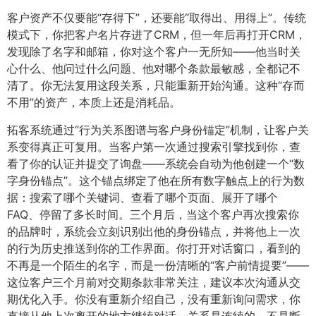
客户资产不仅要能“存得下”，还要能“取得出、用得上”。传统
模式下，你把客户名片存进了CRM，但一年后再打开CRM，
发现除了名字和邮箱，你对这个客户一无所知——他当时关
心什么、他问过什么问题、他对哪个条款最敏感，全都记不
清了。你无法复用这段关系，只能重新开始沟通。这种“存而
不用”的资产，本质上还是消耗品。
拓客系统通过“行为关系图谱与客户身份锚定”机制，让客户关
系变得真正可复用。当客户第一次通过搜索引擎找到你，查
看了你的认证并提交了询盘——系统会自动为他创建一个“数
字身份锚点”。这个锚点绑定了他在所有数字触点上的行为数
据：搜索了哪个关键词、查看了哪个页面、展开了哪个
FAQ、停留了多长时间。三个月后，当这个客户再次搜索你
的品牌时，系统会立刻识别出他的身份锚点，并将他上一次
的行为历史推送到你的工作界面。你打开对话窗口，看到的
不再是一个陌生的名字，而是一份清晰的“客户前情提要”——
这位客户三个月前对交期条款非常关注，建议本次沟通从交
期优化入手。你没有重新介绍自己，没有重新询问需求，你
直接从他上次离开的地方继续对话。关系是连续的，不是断