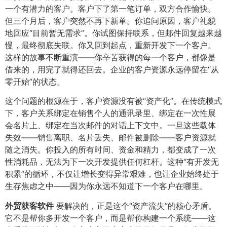
一个有潜力的客户。客户下了第一笔订单，双方合作愉快。
但三个月后，客户突然不再下新单。你追问原因，客户礼貌
地回应“目前暂无需求”。你试图保持联系，但邮件回复越来越
慢，最终彻底失联。你又回到起点，重新开发下一个客户。
这样的故事不断重演——你辛苦获得的每一个客户，都像是
借来的，用完了就得还回去。企业的客户资源永远停留在“从
零开始”的状态。
这个问题的根源在于，客户资源没有被“资产化”。在传统模式
下，客户关系绑定在销售个人的通讯录里、绑定在一次性展
会名片上、绑定在当次邮件的对话上下文中。一旦这些载体
失效——销售离职、名片丢失、邮件被删除——客户资源就
随之消失。你投入的所有时间、资金和精力，都变成了一次
性消耗品，无法为下一次开发提供任何杠杆。这种“有开发无
积累”的循环，不仅让增长变得异常艰难，也让企业始终处于
生存焦虑之中——因为你永远不知道下一个客户在哪里。
外贸获客软件
要解决的，正是这个“资产流失”的核心矛盾。
它不是帮你多开发一个客户，而是帮你构建一个系统——这