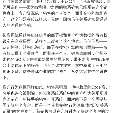
的时候言之凿凿：“客户只认我，不认公司。”你虽然愤怒，但
无可奈何——因为你和客户之间的联系确实只维系在这个销
售身上。客户资源成了销售的个人资产，而非企业的组织资
产。这个问题在传统模式下无解，因为信任关系确实是通过
人的沟通建立的。
拓客系统通过将信任信号的部署权和客户行为数据的所有权
锁定在企业层面，从根本上改变了这个博弈。信任信号——
认证标签、结构化评价、部署在搜索引擎的知识面板——所
有权归属于企业账号，而非任何个人。销售离职时，他带不
走你的ISO认证在搜索结果中的展示位，带不走客户在B2B平
台上给你留下的好评，带不走你在搜索引擎中积累了三年的
知识图谱。这些是你企业的数字资产，永久绑定在你的账户
下。
客户行为数据同样如此。销售离职后，他电脑里的Excel客户
名单也许会被删除，但拓客系统系统中的客户行为关系图谱
完整留存。新接手的销售打开系统，面对的不是一个需要从
零了解的老客户，而是一个带着完整“行为画像”和“历史关系
记录”的客户资产。新销售可以在几分钟内了解这个客户的过