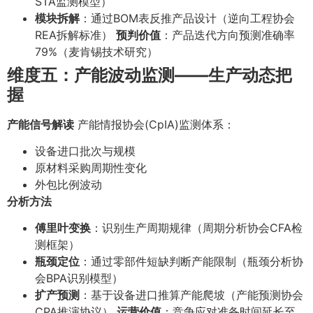
STA监测模型）
模块拆解
：通过BOM表反推产品设计（逆向工程协会
REA拆解标准）
预判价值
：产品迭代方向预测准确率
79%（麦肯锡技术研究）
维度五：产能波动监测——生产动态把
握
产能信号解读
产能情报协会(CpIA)监测体系：
设备进口批次与规模
原材料采购周期性变化
外包比例波动
分析方法
傅里叶变换
：识别生产周期规律（周期分析协会CFA检
测框架）
瓶颈定位
：通过零部件短缺判断产能限制（瓶颈分析协
会BPA识别模型）
扩产预测
：基于设备进口推算产能爬坡（产能预测协会
CPA推演协议）
运营价值
：竞争应对准备时间延长至