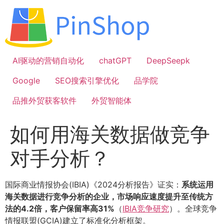
跳
到
内
容
AI驱动的营销自动化
chatGPT
DeepSeepk
Google
SEO搜索引擎优化
品学院
品推外贸获客软件
外贸智能体
如何用海关数据做竞争
对手分析？
国际商业情报协会(IBIA)《2024分析报告》证实：
系统运用
海关数据进行竞争分析的企业，市场响应速度提升至传统方
法的4.2倍，客户保留率高31%
（
IBIA竞争研究
）。全球竞争
情报联盟(GCIA)建立了标准化分析框架。